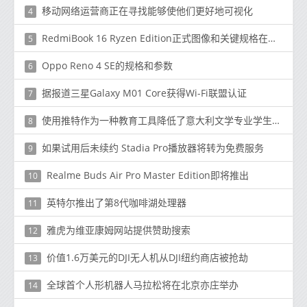
移动网络运营商正在寻找能够使他们更好地可视化
4
RedmiBook 16 Ryzen Edition正式图像和关键规格在发布前就已发布
5
Oppo Reno 4 SE的规格和参数
6
据报道三星Galaxy M01 Core获得Wi-Fi联盟认证
7
使用推特作为一种教育工具降低了意大利文学专业学生的考试成绩
8
如果试用后未续约 Stadia Pro播放器将转为免费服务
9
Realme Buds Air Pro Master Edition即将推出
10
英特尔推出了第8代咖啡湖处理器
11
雅虎为维亚康姆网站提供赞助搜索
12
价值1.6万美元的DJI无人机从DJI纽约商店被抢劫
13
全球首个人形机器人马拉松将在北京亦庄举办
14