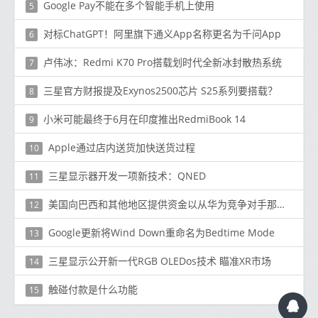
Google Pay不能在多个智能手机上使用
5
对标ChatGPT！阿里旗下通义App名称更名为千问App
6
卢伟冰：Redmi K70 Pro搭载划时代全新冰封散热系统
7
三星官方财报提及Exynos2500芯片 S25系列要搭载？
8
小米可能最终于6月在印度推出RedmiBook 14
9
Apple通过店内送货加快送货过程
10
三星显示器开发一项新技术：QNED
11
美国向巴西和其他地区提供资金以从华为竞争对手那里购买5G Gear
12
Google更新将Wind Down重命名为Bedtime Mode
13
三星显示公开新一代RGB OLEDos技术 瞄准XR市场
14
触碰付款是什么功能
15