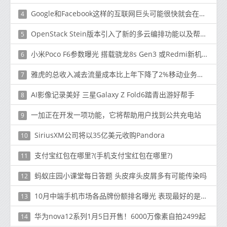
Google和Facebook这样的互联网巨头可能很快就会在目标广告领域面临新的竞争对手
4
OpenStack Stein版本引入了新的多云编排功能以及帮助实现边缘计算用例的增强功能
5
小米Poco F6参数曝光 搭载骁龙8s Gen3 或Redmi新机换壳
6
雅虎的总收入减去流量成本比上年下降了2%移动业务收入总计2.54亿美元
7
AI影像记录美好 三星Galaxy Z Fold6踏青出游好帮手
8
一加正在开发一项功能，它将帮助用户找到公共充电站
9
SiriusXM公司将以35亿美元收购Pandora
10
支付宝红包在哪里?(手机支付宝红包在哪里?)
11
蚂蚁庄园小课堂每日答题 头皮痒头皮屑多有可能传染吗
12
10月中端手机市场各品牌份额排名曝光 表现最好的是……
13
华为nova12系列1月5日开售！6000万像素自拍2499起
14