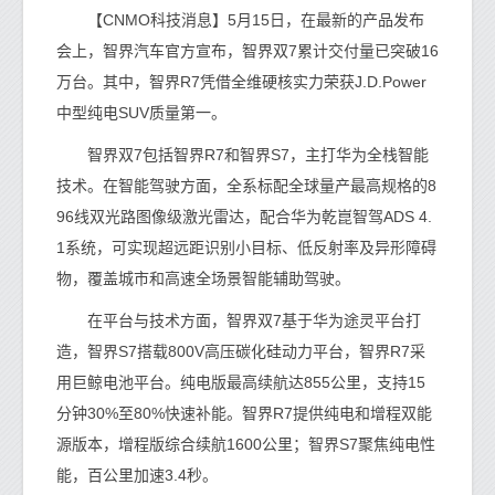
【CNMO科技消息】5月15日，在最新的产品发布
会上，智界汽车官方宣布，智界双7累计交付量已突破16
万台。其中，智界R7凭借全维硬核实力荣获J.D.Power
中型纯电SUV质量第一。
智界双7包括智界R7和智界S7，主打华为全栈智能
技术。在智能驾驶方面，全系标配全球量产最高规格的8
96线双光路图像级激光雷达，配合华为乾崑智驾ADS 4.
1系统，可实现超远距识别小目标、低反射率及异形障碍
物，覆盖城市和高速全场景智能辅助驾驶。
在平台与技术方面，智界双7基于华为途灵平台打
造，智界S7搭载800V高压碳化硅动力平台，智界R7采
用巨鲸电池平台。纯电版最高续航达855公里，支持15
分钟30%至80%快速补能。智界R7提供纯电和增程双能
源版本，增程版综合续航1600公里；智界S7聚焦纯电性
能，百公里加速3.4秒。