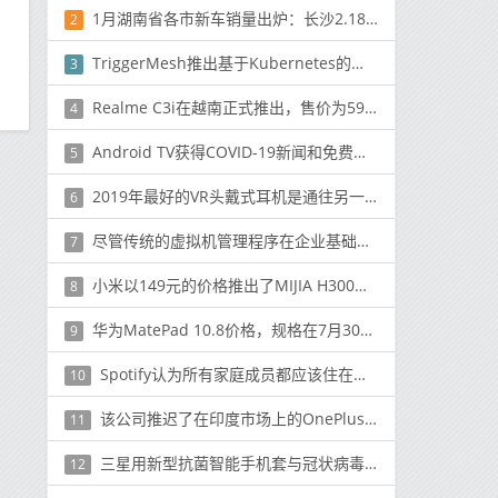
1月湖南省各市新车销量出炉：长沙2.18万 占比42.3%
2
TriggerMesh推出基于Kubernetes的无服务器管理平台
3
Realme C3i在越南正式推出，售价为590万越南盾（〜111美元）
4
Android TV获得COVID-19新闻和免费电影的新排行
5
2019年最好的VR头戴式耳机是通往另一个世界的最佳门户
6
尽管传统的虚拟机管理程序在企业基础架构中仍然占有一席之地
7
小米以149元的价格推出了MIJIA H300负离子速干吹风机
8
华为MatePad 10.8价格，规格在7月30日发布之前在零售商网站上出现
9
Spotify认为所有家庭成员都应该住在同一屋檐下
10
该公司推迟了在印度市场上的OnePlus 8和8 Pro销售
11
三星用新型抗菌智能手机套与冠状病毒作斗争
12