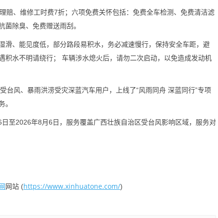
理赔、维修工时费7折；六项免费关怀包括：免费全车检测、免费清洁滤
抗菌除臭、免费赠送雨刮。
滑、能见度低，部分路段易积水，务必减速慢行，保持安全车距，避
遇积水不明请绕行； 车辆涉水熄火后，请勿二次启动，以免造成发动机
受台风、暴雨洪涝受灾深蓝汽车用户，上线了“风雨同舟 深蓝同行”专项
务。
6日至2026年8月6日，服务覆盖广西壮族自治区受台风影响区域，服务对
网
https://www.xinhuatone.com/
网站 (
)