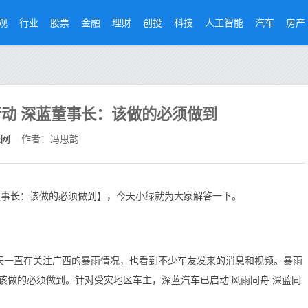
观
行业
股票
金融
理财
创投
科技
人工智能
汽车
房产
动 深蓝董事长：该做的必须做到
经网
作者：冯思韵
董事长：该做的必须做到】，今天小绿就为大家解答一下。
天一直在关注广西的暴雨情况，也看到不少车友发来的消息和视频。暴雨
该做的必须做到。针对受灾地区车主，深蓝汽车已启动‘风雨同舟 深蓝同
。