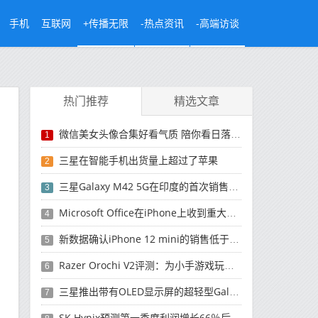
手机
互联网
+传播无限
-热点资讯
-高端访谈
热门推荐
精选文章
微信美女头像合集好看气质 陪你看日落的人比日落更浪漫
1
三星在智能手机出货量上超过了苹果
2
三星Galaxy M42 5G在印度的首次销售将于今晚开始
3
Microsoft Office在iPhone上收到重大更新
4
新数据确认iPhone 12 mini的销售低于预期
5
Razer Orochi V2评测：为小手游戏玩家设计的鼠标
6
三星推出带有OLED显示屏的超轻型Galaxy Book Pro和Galaxy Book Pro 360笔记本电脑
7
SK Hynix预测第一季度利润增长66％后，对芯片的需求将增强