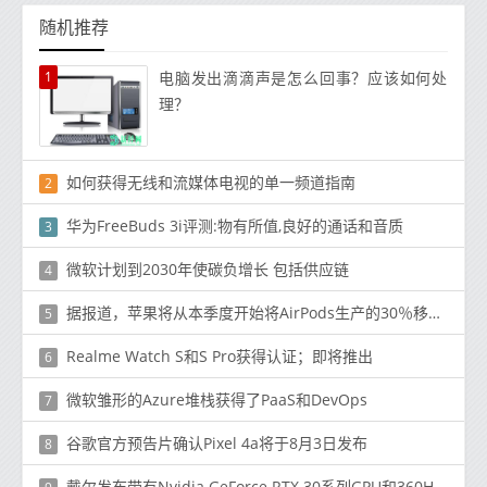
随机推荐
1
电脑发出滴滴声是怎么回事？应该如何处
理？
如何获得无线和流媒体电视的单一频道指南
2
华为FreeBuds 3i评测:物有所值,良好的通话和音质
3
微软计划到2030年使碳负增长 包括供应链
4
据报道，苹果将从本季度开始将AirPods生产的30％移至越南
5
Realme Watch S和S Pro获得认证；即将推出
6
微软雏形的Azure堆栈获得了PaaS和DevOps
7
谷歌官方预告片确认Pixel 4a将于8月3日发布
8
戴尔发布带有Nvidia GeForce RTX 30系列GPU和360Hz显示屏的Alienware PC