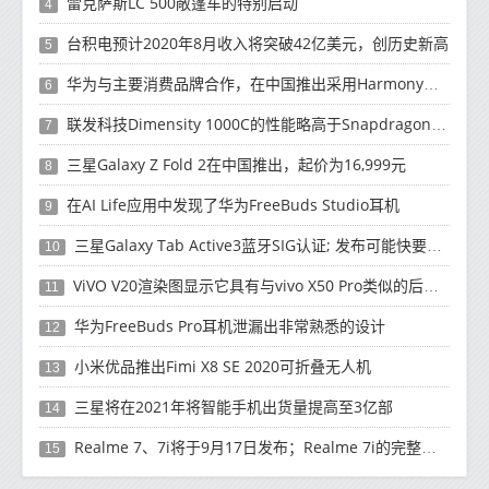
雷克萨斯LC 500敞篷车的特别启动
4
台积电预计2020年8月收入将突破42亿美元，创历史新高
5
华为与主要消费品牌合作，在中国推出采用HarmonyOS 2.0的智能家居产品
6
联发科技Dimensity 1000C的性能略高于Snapdragon 765G
7
三星Galaxy Z Fold 2在中国推出，起价为16,999元
8
在AI Life应用中发现了华为FreeBuds Studio耳机
9
三星Galaxy Tab Active3蓝牙SIG认证; 发布可能快要结束了
10
ViVO V20渲染图显示它具有与vivo X50 Pro类似的后部设计
11
华为FreeBuds Pro耳机泄漏出非常熟悉的设计
12
小米优品推出Fimi X8 SE 2020可折叠无人机
13
三星将在2021年将智能手机出货量提高至3亿部
14
Realme 7、7i将于9月17日发布；Realme 7i的完整规格并导致泄漏
15