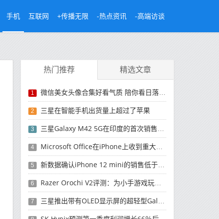
手机
互联网
+传播无限
-热点资讯
-高端访谈
热门推荐
精选文章
微信美女头像合集好看气质 陪你看日落的人比日落更浪漫
1
三星在智能手机出货量上超过了苹果
2
三星Galaxy M42 5G在印度的首次销售将于今晚开始
3
Microsoft Office在iPhone上收到重大更新
4
新数据确认iPhone 12 mini的销售低于预期
5
Razer Orochi V2评测：为小手游戏玩家设计的鼠标
6
三星推出带有OLED显示屏的超轻型Galaxy Book Pro和Galaxy Book Pro 360笔记本电脑
7
SK Hynix预测第一季度利润增长66％后，对芯片的需求将增强