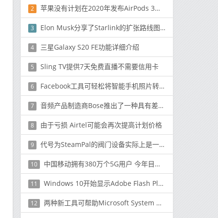
苹果没有计划在2020年发布AirPods 3或AirPods Pro 2
2
Elon Musk分享了Starlink的扩张路线图,SpaceX准备了更多Beta版邀请
3
三星Galaxy S20 FE功能详细介绍
4
Sling TV提供7天免费直播不需要信用卡
5
Facebook工具可轻松将智能手机照片转换为3D图像
6
音频产品制造商Bose推出了一种具有差异化技术的新型无线耳机型号
7
由于亏损 Airtel可能会再次提高计划价格
8
代号为SteamPal的阀门设备实际上是一台类似任天堂Switch的一体机，可能在2021年底问世
9
中国移动拥有380万个5G用户 今年目标是1亿个
10
Windows 10开始显示Adobe Flash Player警告
11
两种新工具可帮助Microsoft System Center用户其他IT管理工具则可密切关注其Office 365环境
12