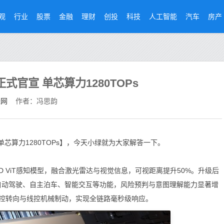
观
行业
股票
金融
理财
创投
科技
人工智能
汽车
房产
式官宣 单芯算力1280TOPs
经网
作者：冯思韵
单芯算力1280TOPs】，今天小绿就为大家解答一下。
3D ViT感知模型，融合激光雷达与视觉信息，可视距离提升50%。升级后
支持自动驾驶、自主泊车、智能交互等功能，风险预判与意图理解能力显著增
控转向与线控机械制动，实现全链路毫秒级响应。