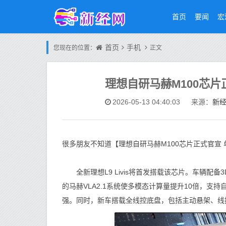
首页
要闻
宏
首页
手机
您现在的位置：
正文
理想自研马赫M100芯片正
新
2026-05-13 04:40:03
来源：
很多朋友不知道【理想自研马赫M100芯片正式官宣 
全新理想L9 Livis将首发搭载该芯片。车辆配备
的马赫VLA2.1系统使多模态计算量提升10倍，
强。同时，新车搭载全线控底盘，包括主动悬架、线