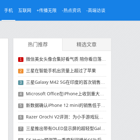
手机
互联网
+传播无限
-热点资讯
-高端访谈
热门推荐
精选文章
微信美女头像合集好看气质 陪你看日落的人比日落更浪漫
1
三星在智能手机出货量上超过了苹果
2
三星Galaxy M42 5G在印度的首次销售将于今晚开始
3
Microsoft Office在iPhone上收到重大更新
4
新数据确认iPhone 12 mini的销售低于预期
5
Razer Orochi V2评测：为小手游戏玩家设计的鼠标
6
三星推出带有OLED显示屏的超轻型Galaxy Book Pro和Galaxy Book Pro 360笔记本电脑
7
SK Hynix预测第一季度利润增长66％后，对芯片的需求将增强