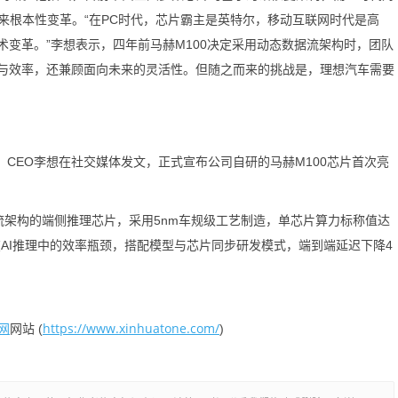
来根本性变革。“在PC时代，芯片霸主是英特尔，移动互联网时代是高
术变革。”李想表示，四年前马赫M100决定采用动态数据流架构时，团队
能与效率，还兼顾面向未来的灵活性。但随之而来的挑战是，理想汽车需要
CEO李想在社交媒体发文，正式宣布公司自研的马赫M100芯片首次亮
架构的端侧推理芯片，采用5nm车规级工艺制造，单芯片算力标称值达
PU在AI推理中的效率瓶颈，搭配模型与芯片同步研发模式，端到端延迟下降4
网
https://www.xinhuatone.com/
网站 (
)