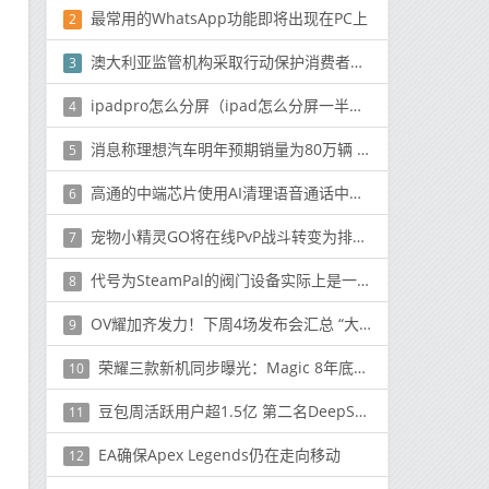
最常用的WhatsApp功能即将出现在PC上
2
澳大利亚监管机构采取行动保护消费者免受Google Facebook影响
3
ipadpro怎么分屏（ipad怎么分屏一半一半）
4
消息称理想汽车明年预期销量为80万辆 这么有信心？
5
高通的中端芯片使用AI清理语音通话中的音频
6
宠物小精灵GO将在线PvP战斗转变为排名联盟
7
代号为SteamPal的阀门设备实际上是一台类似任天堂Switch的一体机，可能在2021年底问世
8
OV耀加齐发力！下周4场发布会汇总 “大乱斗”模式拉开
9
荣耀三款新机同步曝光：Magic 8年底发 还有小平板
10
豆包周活跃用户超1.5亿 第二名DeepSeek仅8156万
11
EA确保Apex Legends仍在走向移动
12