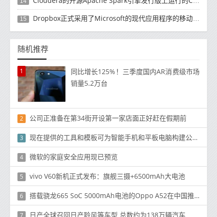
Cloudera的开源Apache Spark引擎发行版上运行的Cloud Dataflow版本
14
Dropbox正式​​采用了Microsoft的现代应用程序的移动计算方法
15
随机推荐
1
同比增长125%！三季度国内AR消费级市场
销量5.2万台
公司正准备在第34街开设第一家店面正好赶在假期前
2
现在提供的工具和模板可为智能手机和平板电脑构建公司和行业特定的应用
3
微软的家庭安全应用现已预览
4
vivo V60新机正式发布：旗舰三摄+6500mAh大电池
5
搭载骁龙665 SoC 5000mAh电池的Oppo A52在中国推出
6
日产全球召回日产聆风等车型 总数约为138万辆汽车
7