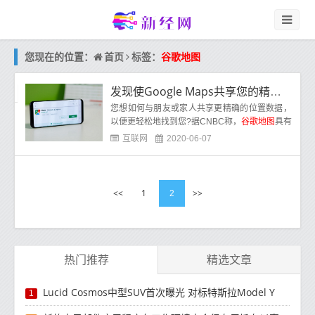
首页
您现在的位置：
标签：
谷歌地图
发现使Google Maps共享您的精确位置的隐藏代码
您想如何与朋友或家人共享更精确的位置数据，
以便更轻松地找到您?据CNBC称，
谷歌地图
具有
被称为“加号”的隐藏功能，即数字地址。
互联网
2020-06-07
<<
1
>>
2
热门推荐
精选文章
Lucid Cosmos中型SUV首次曝光 对标特斯拉Model Y
1