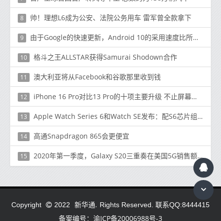
帅！理想L6成为公安、法院公务用车 雷军曾全款拿下
8
由于Google的快速更新，Android 10的采用速度比所有其他版本都要快
9
格斗之王ALLSTAR获得Samurai Shodown合作
10
澳大利亚将从Facebook和谷歌那里收到钱
11
iPhone 16 Pro对比13 Pro的十项主要升级 不止屏幕变大
12
Apple Watch Series 6和Watch SE发布：配S6芯片组和血氧传感器
13
高通Snapdragon 865会更便宜
14
2020年第一季度，Galaxy S20三重奏在美国5G销售额中占94％
15
新华通.
Copyright
2022
Rights Reserved. 联系QQ:8444415
备案编号：渝ICP备20006988号-3