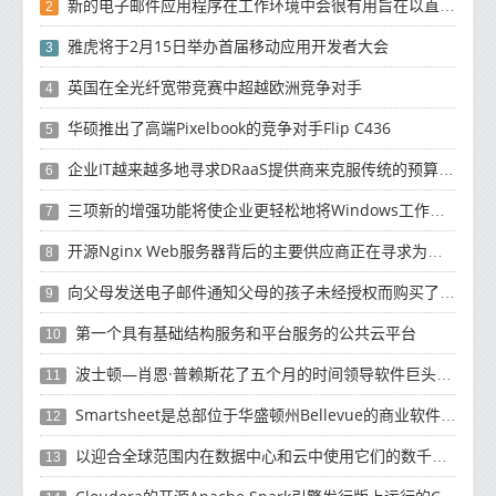
新的电子邮件应用程序在工作环境中会很有用旨在以直观方式组织电子邮件收件箱的新功能
2
雅虎将于2月15日举办首届移动应用开发者大会
3
英国在全光纤宽带竞赛中超越欧洲竞争对手
4
华硕推出了高端Pixelbook的竞争对手Flip C436
5
企业IT越来越多地寻求DRaaS提供商来克服传统的预算资源和复杂性挑战
6
三项新的增强功能将使企业更轻松地将Windows工作负载迁移到云
7
开源Nginx Web服务器背后的主要供应商正在寻求为未来10年的增长提供资金
8
向父母发送电子邮件通知父母的孩子未经授权而购买了有关如何退款的产品
9
第一个具有基础结构服务和平台服务的公共云平台
10
波士顿—肖恩·普赖斯花了五个月的时间领导软件巨头SAP的云计算工作
11
Smartsheet是总部位于华盛顿州Bellevue的商业软件制造商
12
以迎合全球范围内在数据中心和云中使用它们的数千名客户
13