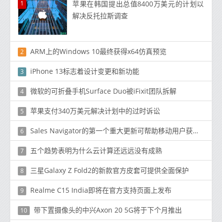
1
苹果在韩国提出总值8400万美元的计划以
解决反托拉斯调查
ARM上的Windows 10最终获得x64仿真预览
2
iPhone 13标志着设计变更和新功能
3
微软的可折叠手机Surface Duo被iFixit团队拆解
4
苹果支付340万美元解决计划中的过时诉讼
5
Sales Navigator的第一个重大更新可帮助移动用户获得新的潜在客户
6
五个趋势表明为什么云计算还远远没有成熟
7
三星Galaxy Z Fold2的新款官方皮套可提供全面保护
8
Realme C15 India即将在官方支持页面上发布
9
带下置摄像头的中兴Axon 20 5G将于下个月推出
10