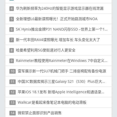
华为刷新频率为240Hz的智能显示游戏显示器在线泄漏
4
全新理想L6最新谍照曝光！正式开始路测城市NOA
5
SK Hynix推出金牌P31 NAND闪存SSD –世界上第一个128层NAND闪存消费者SSD
6
新一代丰田RAV4谍照曝光 增加车长 车头变化太大了
7
哈曼希望利用5G使街道对行人更安全
8
Rainmeter教程使用Rainmeter在Windows 7中自定义桌面更炫耀您的怪异桌面
9
雷军展示新一代SU7机械门把手 二排座椅配有备份电源
10
中国3C数据库揭示三星Galaxy S21（S30）Plus巨大电池
11
苹果iOS 18.1发布 新增Apple Intelligence和通话录音功能
12
Walkcar是看起来像笔记本电脑的电动滑板
13
微软禁止面部识别产品销售
14