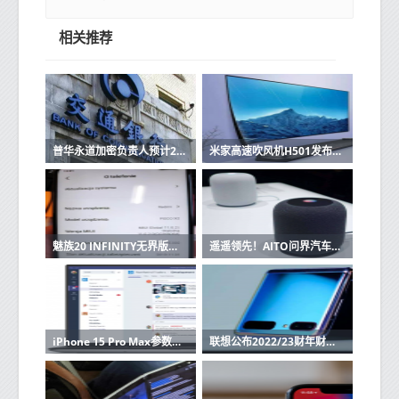
相关推荐
普华永道加密负责人预计2019年更多大银行将进入市场
米家高速吹风机H501发布！2分钟速干 仅一杯咖啡重
魅族20 INFINITY无界版开启预约 6月12日10点开售
遥遥领先！AITO问界汽车第10万辆即将下线 用时15个月
iPhone 15 Pro Max参数曝光 14PM同款镜头配3nm芯片
联想公布2022/23财年财报：总销售额约619.47亿美元