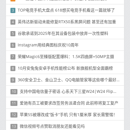
TOP电竞手机大盘点 618想买电竞手机看这一篇就够了
3
英伟达新驱动未能修复RTX50系黑屏问题 甚至还有加重
4
谷歌承诺到2025年在其设备包装中放弃一次性塑料
5
Instagram用经典图标庆祝10周年
6
荣耀Magic6至臻版配置爆料：1.5K四曲屏+50MP主摄
7
10月安兔兔安卓手机性能榜公布 新旗舰机型全面霸榜
8
360安全卫士、金山卫士、QQ电脑管家等这些哪个最好用，最推荐？
9
支持中国电信量子密话 心系天下三星W24|W24 Flip做可信赖的商务伙伴
10
爱驰有员工被要求改签劳务派遣合同 此前称将复工复产
11
苹果5S被爆改成“饭卡”手机 只有1厘米厚 家长需警惕！
12
微信视频号点赞取消朋友还能看见吗
13