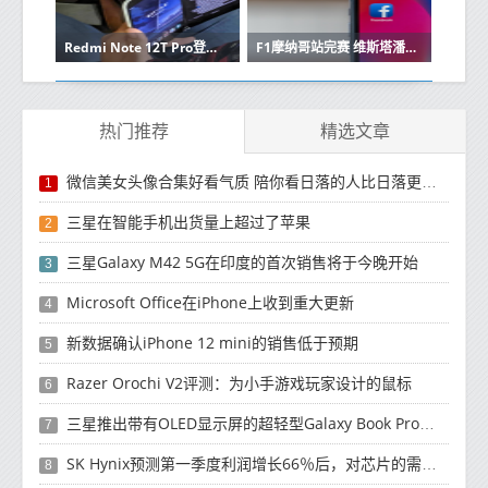
Redmi Note 12T Pro登场！卢伟冰大赞：顶级LCD手机
F1摩纳哥站完赛 维斯塔潘夺冠 阿隆索昏厥策略痛失好局
热门推荐
精选文章
微信美女头像合集好看气质 陪你看日落的人比日落更浪漫
1
三星在智能手机出货量上超过了苹果
2
三星Galaxy M42 5G在印度的首次销售将于今晚开始
3
Microsoft Office在iPhone上收到重大更新
4
新数据确认iPhone 12 mini的销售低于预期
5
Razer Orochi V2评测：为小手游戏玩家设计的鼠标
6
三星推出带有OLED显示屏的超轻型Galaxy Book Pro和Galaxy Book Pro 360笔记本电脑
7
SK Hynix预测第一季度利润增长66％后，对芯片的需求将增强
8