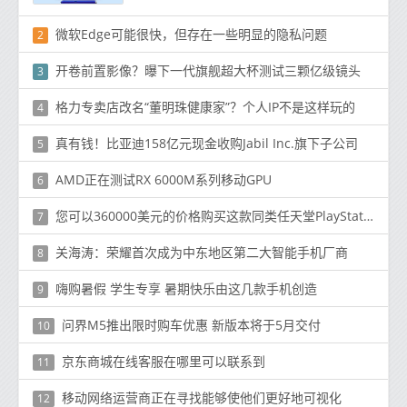
微软Edge可能很快，但存在一些明显的隐私问题
2
开卷前置影像？曝下一代旗舰超大杯测试三颗亿级镜头
3
格力专卖店改名“董明珠健康家”？个人IP不是这样玩的
4
真有钱！比亚迪158亿元现金收购Jabil Inc.旗下子公司
5
AMD正在测试RX 6000M系列移动GPU
6
您可以360000美元的价格购买这款同类任天堂PlayStation
7
关海涛：荣耀首次成为中东地区第二大智能手机厂商
8
嗨购暑假 学生专享 暑期快乐由这几款手机创造
9
问界M5推出限时购车优惠 新版本将于5月交付
10
京东商城在线客服在哪里可以联系到
11
移动网络运营商正在寻找能够使他们更好地可视化
12