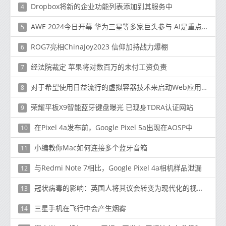
Dropbox将新的企业功能列表添加到其服务中
4
AWE 2024今日开幕 华为三星等多家巨头参与 AI是重点！
5
ROG7亮相ChinaJoy2023 信仰加持战力爆棚
6
经法院裁定 苹果将对数百万的未付工资负责
7
对于希望使用日益流行的虚拟容器技术来启动Web应用程序的客户
8
荣耀平板X9智能蓝牙键盘曝光 已现身TDRA认证网站
9
在Pixel 4a发布前，Google Pixel 5a出现在AOSP中
10
小编教你Mac如何连接多个蓝牙音箱
11
与Redmi Note 7相比，Google Pixel 4a相机样品泄漏
12
冠状病毒的影响：英国人将其议会转变为现代化的视频会议中心
13
三星手机在飞行中会产生烟雾
14