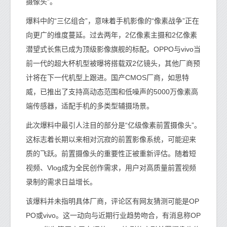
摄像头”。
爆料中的“三亿组合”，意味着手机影像的“像素战争”正在
向更广的维度蔓延。过去两年，2亿像素主摄和2亿像素
潜望式长焦已成为顶级影像旗舰的标配。OPPO与vivo当
前一代的超大杯机型被曝将搭载双2亿镜头，其他厂商预
计将在下一代机型上跟进。国产CMOS厂商，如思特
威，已推出了支持高动态范围和低噪声的5000万像素高
端传感器，适配手机的多类型辅摄场景。
此次爆料中最引人注目的部分是“亿级像素前置摄像头”。
这标志着长期以来相对沉寂的前置影像系统，可能迎来
质的飞跃。前置摄像头的重要性正被重新评估。随着短
视频、Vlog成为全民创作需求，用户对高质量前置视频
录制的需求日益增长。
该爆料并未指明具体厂商，评论区有网友猜测可能是OP
PO或vivo。这一动向与近期行业趋势吻合，有消息称OP