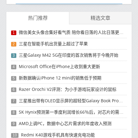
热门推荐
精选文章
微信美女头像合集好看气质 陪你看日落的人比日落更浪漫
1
三星在智能手机出货量上超过了苹果
2
三星Galaxy M42 5G在印度的首次销售将于今晚开始
3
Microsoft Office在iPhone上收到重大更新
4
新数据确认iPhone 12 mini的销售低于预期
5
Razer Orochi V2评测：为小手游戏玩家设计的鼠标
6
三星推出带有OLED显示屏的超轻型Galaxy Book Pro和Galaxy Book Pro 360笔记本电脑
7
SK Hynix预测第一季度利润增长66％后，对芯片的需求将增强
8
AMD上调PC，数据中心芯片需求的年度收入预测
9
Redmi K40游戏手机具有快速充电功能
10