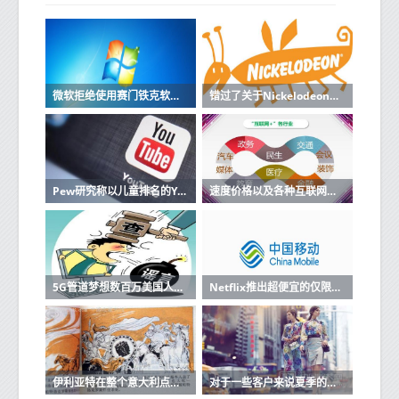
微软拒绝使用赛门铁克软件的机器进行更新
错过了关于Nickelodeon的电影那么所有旧角色都将与原声音演员一起回归
Pew研究称以儿童排名的YouTube视频排名最高
速度价格以及各种互联网服务的优缺点
5G管道梦想数百万美国人仍然缺乏宽带
Netflix推出超便宜的仅限移动订阅
伊利亚特在整个意大利点燃了500多个天线就在那里
对于一些客户来说夏季的Wind Tre增加了