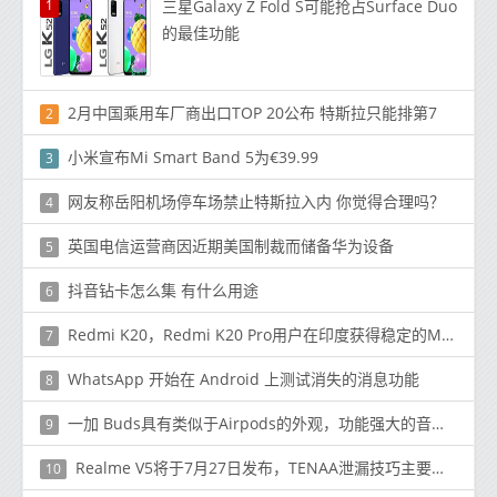
1
三星Galaxy Z Fold S可能抢占Surface Duo
的最佳功能
2月中国乘用车厂商出口TOP 20公布 特斯拉只能排第7
2
小米宣布Mi Smart Band 5为€39.99
3
网友称岳阳机场停车场禁止特斯拉入内 你觉得合理吗？
4
英国电信运营商因近期美国制裁而储备华为设备
5
抖音钻卡怎么集 有什么用途
6
Redmi K20，Redmi K20 Pro用户在印度获得稳定的MIUI 12更新
7
WhatsApp 开始在 Android 上测试消失的消息功能
8
一加 Buds具有类似于Airpods的外观，功能强大的音频命中！
9
Realme V5将于7月27日发布，TENAA泄漏技巧主要规格
10