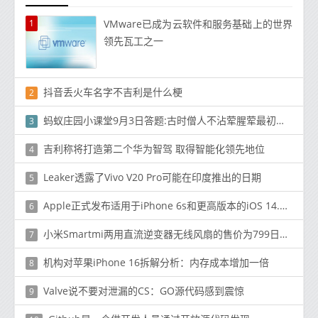
1
VMware已成为云软件和服务基础上的世界
领先瓦工之一
抖音丢火车名字不吉利是什么梗
2
蚂蚁庄园小课堂9月3日答题:古时僧人不沾荤腥荤最初指的是
3
吉利称将打造第二个华为智驾 取得智能化领先地位
4
Leaker透露了Vivo V20 Pro可能在印度推出的日期
5
Apple正式发布适用于iPhone 6s和更高版本的iOS 14.5.1
6
小米Smartmi两用直流逆变器无线风扇的售价为799日元（〜112美元）
7
机构对苹果iPhone 16拆解分析：内存成本增加一倍
8
Valve说不要对泄漏的CS：GO源代码感到震惊
9