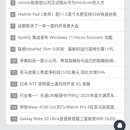
Unisoc和其他公司正试图从华为HiSilicon挖人才
5
realme Pad 2发布！配11.5英寸大屏支持33W快速充电
6
谷歌取消了一年一度的开发者大会
7
Spotify 集成宣布 Windows 11 Focus Sessions 功能
8
联想IdeaPad Slim 5i评测：最新的运行英特尔第11代处理器的笔记本电脑之一
9
苹果起诉一家小公司，称其梨徽标与自己的梨徽标相匹配
10
亚马逊第三季度净利润153亿美元 同比大增55%
11
日本 NTT 收购富士通共同开发 6G 发展
12
行业唯一！乐道L90斩获中汽中心“2025年度大满贯车型”大奖
13
带有Wear 4100 SoC的TicWatch Pro 3在亚马逊英国正式上市
14
Galaxy Note 20 Ultra是首款搭载三星新型VRR OLED显示屏的手机
15