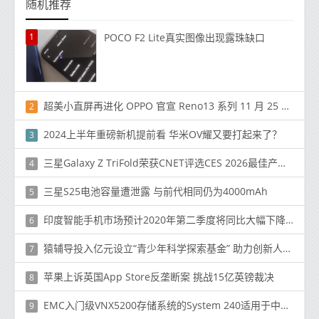
随机推荐
1
POCO F2 Lite真实图像出现露珠缺口
超美小直屏再进化 OPPO 官宣 Reno13 系列 11 月 25 日发布
2
2024上半年重磅新机提前看 华米OV耀又要打起来了？
3
三星Galaxy Z TriFold荣获CNET评选CES 2026最佳产品大奖
4
三星S25电池容量遭泄露 与前代相同仍为4000mAh
5
印度智能手机市场预计2020年第二季度将同比大幅下降50.6％，预计下半年将恢复
6
猿辅导投入亿元设立“青少年科学探索基金” 助力创新人才再夺佳绩
7
苹果上诉英国App Store反垄断案 挑战15亿英镑裁决
8
EMC入门级VNX5200存储系统的System 240适用于中型企业和远程办公室
9