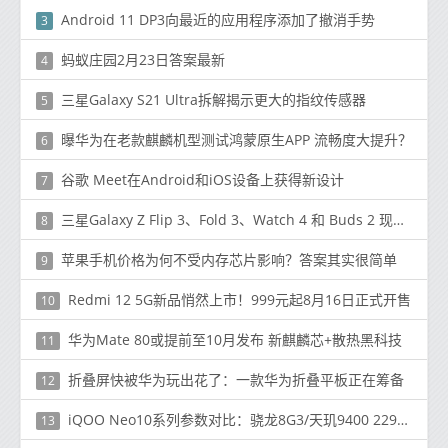
Android 11 DP3向最近的应用程序添加了撤消手势
3
蚂蚁庄园2月23日答案最新
4
三星Galaxy S21 Ultra拆解揭示更大的指纹传感器
5
曝华为在老款麒麟机型测试鸿蒙原生APP 流畅度大提升？
6
谷歌 Meet在Android和iOS设备上获得新设计
7
三星Galaxy Z Flip 3、Fold 3、Watch 4 和 Buds 2 现已发售！
8
苹果手机价格为何不受内存芯片影响？答案其实很简单
9
Redmi 12 5G新品悄然上市！999元起8月16日正式开售
10
华为Mate 80或提前至10月发布 新麒麟芯+散热黑科技
11
折叠屏快被华为玩出花了：一款华为折叠平板正在筹备
12
iQOO Neo10系列参数对比：骁龙8G3/天玑9400 2299起
13