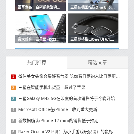
雷军宣布：自研系统澎湃OS封包 小米14首发 接替MIUI
三星在德国推送One UI 6.0稳定版 国内可能马上就到
喜大普奔！三星面向S22系列用户全量推送One UI 6系统
三星即将推出One UI 6.1.1更新 应用程序抢先适配
热门推荐
精选文章
微信美女头像合集好看气质 陪你看日落的人比日落更浪漫
1
三星在智能手机出货量上超过了苹果
2
三星Galaxy M42 5G在印度的首次销售将于今晚开始
3
Microsoft Office在iPhone上收到重大更新
4
新数据确认iPhone 12 mini的销售低于预期
5
Razer Orochi V2评测：为小手游戏玩家设计的鼠标
6