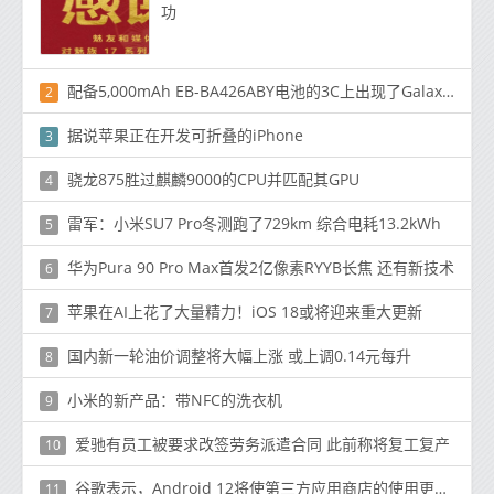
功
配备5,000mAh EB-BA426ABY电池的3C上出现了Galaxy A42 4G / 5G
2
据说苹果正在开发可折叠的iPhone
3
骁龙875胜过麒麟9000的CPU并匹配其GPU
4
雷军：小米SU7 Pro冬测跑了729km 综合电耗13.2kWh
5
华为Pura 90 Pro Max首发2亿像素RYYB长焦 还有新技术
6
苹果在AI上花了大量精力！iOS 18或将迎来重大更新
7
国内新一轮油价调整将大幅上涨 或上调0.14元每升
8
小米的新产品：带NFC的洗衣机
9
爱驰有员工被要求改签劳务派遣合同 此前称将复工复产
10
谷歌表示，Android 12将使第三方应用商店的使用更加容易
11