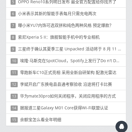
OPPO Reno10系列明日发布 最全官方配置给你找齐了
5
小米表示其新的智能手表每月只需充电两次
6
曝小米YU7内饰可选双拼和纯色两种风格 预定爆款？
7
索尼Xperia 5 II：旗舰智能手机中的专业相机
8
三星终于确认其夏季三星 Unpacked 活动将于 8 月 11 日举行，预计届时将发布许多设备
9
埃隆·马斯克在SpotCloud，Spotify上发行了Do n't Doubt Ur Vibe歌曲
10
零跑新车C10正式亮相 采用全新自研架构 配激光雷达
11
李斌开启广东换电县县通考察验收 沿途将打卡比赛
12
华为mate30pro如何关闭程序，关闭应用程序的方式
13
据报道三星Galaxy M01 Core获得Wi-Fi联盟认证
14
余额宝怎么看全年明细
15