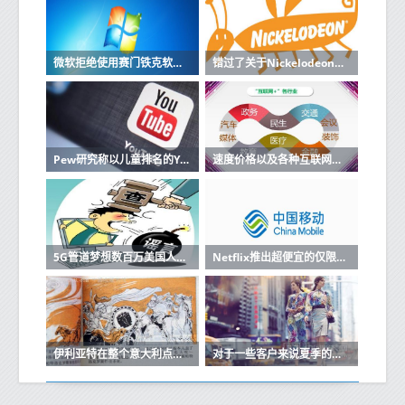
微软拒绝使用赛门铁克软件的机器进行更新
错过了关于Nickelodeon的电影那么所有旧角色都将与原声音演员一起回归
Pew研究称以儿童排名的YouTube视频排名最高
速度价格以及各种互联网服务的优缺点
5G管道梦想数百万美国人仍然缺乏宽带
Netflix推出超便宜的仅限移动订阅
伊利亚特在整个意大利点燃了500多个天线就在那里
对于一些客户来说夏季的Wind Tre增加了