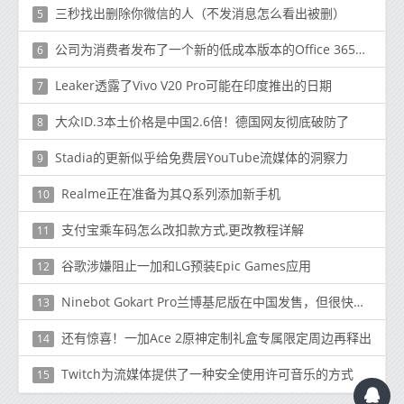
三秒找出删除你微信的人（不发消息怎么看出被删）
5
公司为消费者发布了一个新的低成本版本的Office 365套件
6
Leaker透露了Vivo V20 Pro可能在印度推出的日期
7
大众ID.3本土价格是中国2.6倍！德国网友彻底破防了
8
Stadia的更新似乎给免费层YouTube流媒体的洞察力
9
Realme正在准备为其Q系列添加新手机
10
支付宝乘车码怎么改扣款方式,更改教程详解
11
谷歌涉嫌阻止一加和LG预装Epic Games应用
12
Ninebot Gokart Pro兰博基尼版在中国发售，但很快售罄
13
还有惊喜！一加Ace 2原神定制礼盒专属限定周边再释出
14
Twitch为流媒体提供了一种安全使用许可音乐的方式
15