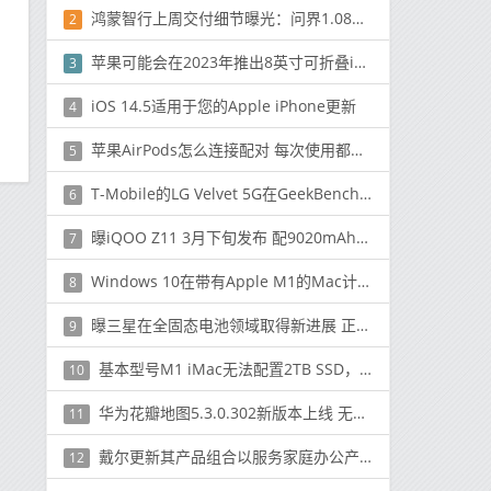
鸿蒙智行上周交付细节曝光：问界1.08万 尊界0.03万
2
苹果可能会在2023年推出8英寸可折叠iPhone
3
iOS 14.5适用于您的Apple iPhone更新
4
苹果AirPods怎么连接配对 每次使用都需要设置配对吗
5
T-Mobile的LG Velvet 5G在GeekBench上大获成功，展示了Dimensity 1000C的出色表现
6
曝iQOO Z11 3月下旬发布 配9020mAh电池+165Hz屏幕
7
Windows 10在带有Apple M1的Mac计算机上成功运行
8
曝三星在全固态电池领域取得新进展 正在评估量产
9
基本型号M1 iMac无法配置2TB SSD，仅限于1TB
10
华为花瓣地图5.3.0.302新版本上线 无网也能精准导航
11
戴尔更新其产品组合以服务家庭办公产品
12