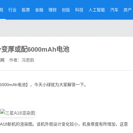
观
行业
股票
金融
理财
创投
科技
人工智能
汽车
房产
变厚或配6000mAh电池
经网
作者：冯思韵
6000mAh电池】，今天小绿就为大家解答一下。
A18新机的渲染图。该机外观设计变化较小，机身厚度有所增加，这意