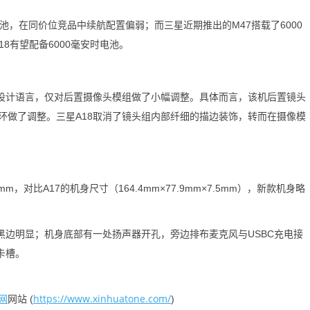
池，在同价位竞品中续航配置偏弱；而三星近期推出的M47搭载了6000
8有望配备6000毫安时电池。
设计语言，仅对后置摄像头模组做了小幅调整。具体而言，该机后置镜头
环做了调整。三星A18取消了镜头组内部纤细的描边装饰，转而在摄像模
mm，对比A17的机身尺寸（164.4mm×77.9mm×7.5mm），新款机身略
边明显；机身底部有一处扬声器开孔，旁边排布麦克风与USBC充电接
卡槽。
网
https://www.xinhuatone.com/
网站 (
)