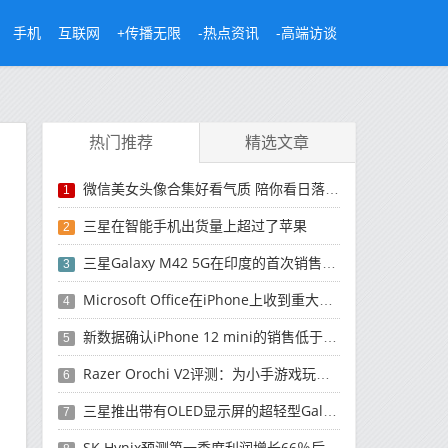
手机
互联网
+传播无限
-热点资讯
-高端访谈
热门推荐
精选文章
微信美女头像合集好看气质 陪你看日落的人比日落更浪漫
1
三星在智能手机出货量上超过了苹果
2
三星Galaxy M42 5G在印度的首次销售将于今晚开始
3
Microsoft Office在iPhone上收到重大更新
4
新数据确认iPhone 12 mini的销售低于预期
5
Razer Orochi V2评测：为小手游戏玩家设计的鼠标
6
三星推出带有OLED显示屏的超轻型Galaxy Book Pro和Galaxy Book Pro 360笔记本电脑
7
SK Hynix预测第一季度利润增长66％后，对芯片的需求将增强