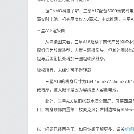
据CNMO科技了解，三星A17配备5000毫安时电
毫安时电池，机身厚度仅7.8毫米。由此推测，三星A1
三星A18渲染图
从渲染图来看，三星A18延续了前代产品的整体
模组仍为胶囊造型，内置三颗摄像头，但其外圈装饰
组与后盖衔接处增加一圈粗轮廓线条。
版权所有，未经许可不得转载
三星A18的机身尺寸为164.4mm×77.8mm×7.84
微增厚，这大概率是因为容纳更大容量电池。
此外，三星A18依旧搭载水滴全面屏，屏幕四周黑
口；机身顶部内置第二枚麦克风；左侧边框有SIM卡
新经
以上问题已经回答了。如果你想了解更多，请关