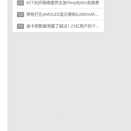
ACT光纤网络提供五张FlexyBytes充值券
13
带有打孔AMOLED显示屏和6,000mAh电池的Galaxy M31s将于本月发布
14
迪卡侬数据泄露了超过1.23亿用户的个人信息
15