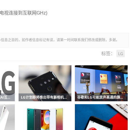
)将电视连接到互联网GHz)
多信息之目的，如作者信息标记有误，请第一时间联系我们修改或删除，多谢。
LG
标签：
LG与Cerence合作开发AI互联汽车平台
LG计划即将推出带有新相机的V60 ThinQ
谷歌和LG可能放弃高通的旗舰产品Snapdragon 865