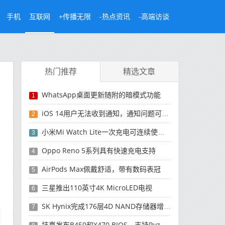
手机
互联网
+传播无限
-热点资讯
-高端访谈
热门推荐
精选文章
WhatsApp桌面更新随附的暗模式功能
1
iOS 14用户无法收到通知，通知问题可能是由蓝牙引起的
2
小米Mi Watch Lite一次充电可连续使用9天
3
Oppo Reno 5系列具有快速充电支持
4
AirPods Max佩戴舒适，带有数码表冠
5
三星推出110英寸4K MicroLED电视
6
SK Hynix完成176层4D NAND存储器增强功能
7
技嘉发布B450和X470 BIOS，支持Ryzen 5000