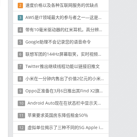
速度价格以及各种互联网服务的优缺点
2
AWS是IT领域最大的参与者之一—这是掌握平台的方法
3
带有10毫米驱动器的红米耳机，高分辨率音频在Rs推出。售价399卢比
4
Google助理不会记录您的语音命令
5
联想军团的144Hz屏幕取笑，实时视频泄漏显示关键规格
6
Twitter推出继续线程功能以链接旧推文
7
小米在一分钟内售出了价值2亿元的小米10
8
Oppo正准备在3月6日推出其Find X2旗舰产品
9
Android Auto现在在状态栏中显示天气情况
10
苹果要求英国房东降低租金50％
11
虚拟单位揭示了三种不同的5G Apple iPhone 12屏幕尺寸
12