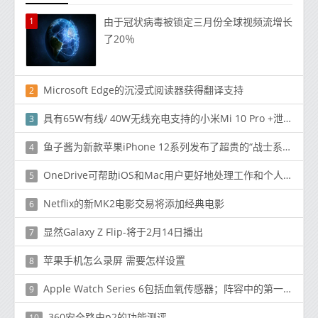
1
由于冠状病毒被锁定三月份全球视频流增长
了20％
Microsoft Edge的沉浸式阅读器获得翻译支持
2
具有65W有线/ 40W无线充电支持的小米Mi 10 Pro +泄漏
3
鱼子酱为新款苹果iPhone 12系列发布了超贵的“战士系列”
4
OneDrive可帮助iOS和Mac用户更好地处理工作和个人云文件同时保持IT的控制力
5
Netflix的新MK2电影交易将添加经典电影
6
显然Galaxy Z Flip-将于2月14日播出
7
苹果手机怎么录屏 需要怎样设置
8
Apple Watch Series 6包括血氧传感器；阵容中的第一个这样做的模型
9
360安全路由p2的功能测评
10