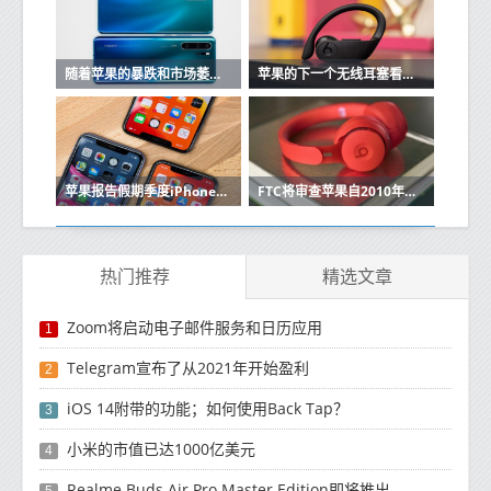
随着苹果的暴跌和市场萎缩，华为在中国保持强大
苹果的下一个无线耳塞看起来很像Beats Powerbeats Pro
苹果报告假期季度iPhone销售强劲
FTC将审查苹果自2010年以来的收购
热门推荐
精选文章
Zoom将启动电子邮件服务和日历应用
1
Telegram宣布了从2021年开始盈利
2
iOS 14附带的功能；如何使用Back Tap？
3
小米的市值已达1000亿美元
4
Realme Buds Air Pro Master Edition即将推出
5