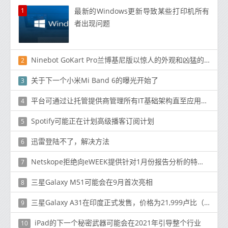
1
最新的Windows更新导致某些打印机所有
者出现问题
Ninebot GoKart Pro兰博基尼版以惊人的外观和凶猛的力量亮相
2
关于下一个小米Mi Band 6的曝光开始了
3
平台可通过让托管提供商管理所有IT基础架构直至应用程序层
4
Spotify可能正在计划高级播客订阅计划
5
迅雷登陆不了，解决方法
6
Netskope拒绝向eWEEK提供针对1月份报告分析的特定事件和用户数量
7
三星Galaxy M51可能会在9月首次亮相
8
三星Galaxy A31在印度正式发售，价格为21,999卢比（291美元）
9
iPad的下一个秘密武器可能会在2021年引导整个行业
10