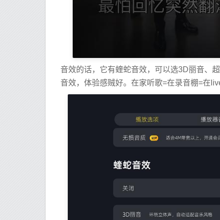
音效的话，它有蝰蛇音效，可以选3D丽音、超
音效，体验感贼好。在家听歌=在录音棚=在live