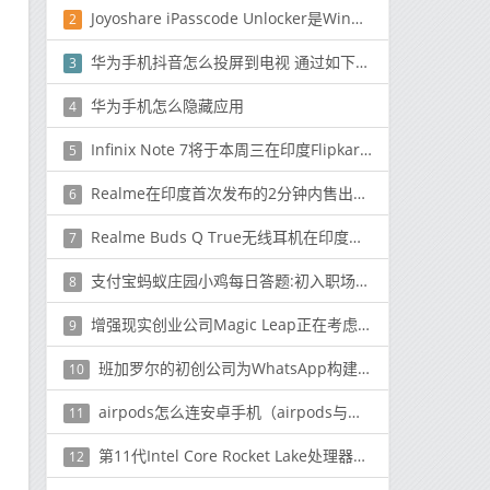
Joyoshare iPasscode Unlocker是Windows和Mac PC可用的替代产品之一
2
华为手机抖音怎么投屏到电视 通过如下步骤搞定
3
华为手机怎么隐藏应用
4
Infinix Note 7将于本周三在印度Flipkart上市
5
Realme在印度首次发布的2分钟内售出了超过15万个C11单元
6
Realme Buds Q True无线耳机在印度尼西亚获得认证
7
支付宝蚂蚁庄园小鸡每日答题:初入职场的小明想开始对工资理财
8
增强现实创业公司Magic Leap正在考虑出售自己
9
班加罗尔的初创公司为WhatsApp构建AI助手来帮助企业
10
airpods怎么连安卓手机（airpods与手机连接教程）
11
第11代Intel Core Rocket Lake处理器的技术规格泄漏
12