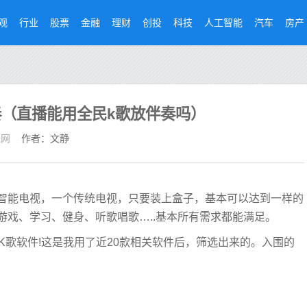
观
行业
股票
金融
理财
创投
科技
人工智能
汽车
房产
（直播能用全民k歌放伴奏吗）
经网
作者：文静
智能电视，一个传统电视，只要装上盒子，基本可以达到一样的
游戏、学习、健身、听歌唱歌…..基本所有需求都能满足。
K歌软件!这是我用了近20款相关软件后，筛选出来的。入围的