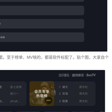
里。至于榜单、MV啥的，都是软件标配了。贴个图，大家自个