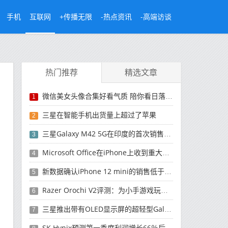
手机
互联网
+传播无限
-热点资讯
-高端访谈
热门推荐
精选文章
微信美女头像合集好看气质 陪你看日落的人比日落更浪漫
1
三星在智能手机出货量上超过了苹果
2
三星Galaxy M42 5G在印度的首次销售将于今晚开始
3
Microsoft Office在iPhone上收到重大更新
4
新数据确认iPhone 12 mini的销售低于预期
5
Razer Orochi V2评测：为小手游戏玩家设计的鼠标
6
三星推出带有OLED显示屏的超轻型Galaxy Book Pro和Galaxy Book Pro 360笔记本电脑
7
SK Hynix预测第一季度利润增长66％后，对芯片的需求将增强