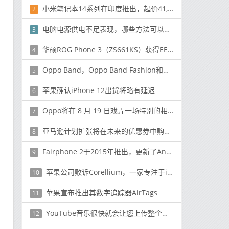
小米笔记本14系列在印度推出，起价41,999印度卢比（550美元），并配备英特尔第10代处理器
2
电脑电源供电不足表现，哪些方法可以完美解决呢
3
华硕ROG Phone 3（ZS661KS）获得EEC认证，并且由在线零售商列出的兼容配件
4
Oppo Band，Oppo Band Fashion和Oppo Band EVA在中国推出，起价为199元
5
苹果确认iPhone 12出货将略有延迟
6
Oppo将在 8 月 19 日戏弄一场特别的相机活动
7
亚马逊计划扩张将在未来的优惠券中购买49％的股份
8
Fairphone 2于2015年推出，更新了Android 9 Pie
9
苹果公司败诉Corellium，一家专注于iOS虚拟化的初创公司
10
苹果宣布推出其数字追踪器AirTags
11
YouTube音乐很快就会让您上传整个音乐库
12