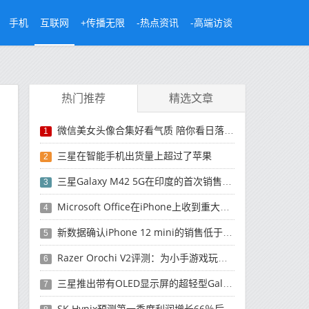
手机
互联网
+传播无限
-热点资讯
-高端访谈
热门推荐
精选文章
微信美女头像合集好看气质 陪你看日落的人比日落更浪漫
1
三星在智能手机出货量上超过了苹果
2
三星Galaxy M42 5G在印度的首次销售将于今晚开始
3
Microsoft Office在iPhone上收到重大更新
4
新数据确认iPhone 12 mini的销售低于预期
5
Razer Orochi V2评测：为小手游戏玩家设计的鼠标
6
三星推出带有OLED显示屏的超轻型Galaxy Book Pro和Galaxy Book Pro 360笔记本电脑
7
SK Hynix预测第一季度利润增长66％后，对芯片的需求将增强