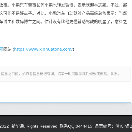
故事。小鹏汽车董事长何小鹏也转发微博，表示欢迎林志颖。不过，部
这可能不是好点子。对此，小鹏汽车自动驾驶产品高级总监表示：当然
车博主和数码博主之间。估计没有比他更懂辅助驾驶的明星了，意料之
网
https://www.xinhuatone.com/
网站 (
)
多信息之目的，如作者信息标记有误，请第一时间联系我们修改或删除，多谢。
新华通.
备案编号：渝ICP备20
2022
Rights Reserved. 联系QQ:8444415