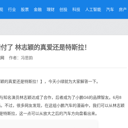
观
行业
股票
金融
理财
创投
科技
人工智能
汽车
房产
付了 林志颖的真爱还是特斯拉！
经网
作者：冯思韵
志颖的真爱还是特斯拉！】，今天小绿就为大家解答一下。
知名演员林志颖达成了合作，后者成为了小鹏G6的品牌智友。6月8
画。不过，很多网友发现，在这组小鹏汽车的漫画中，我们可以从林志颖
是特斯拉，这一点可以从放大之后的汽车方向盘看出来。