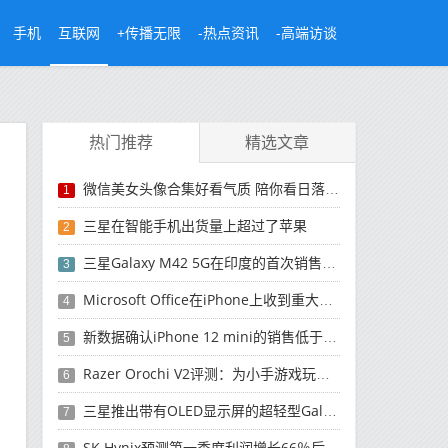
手机
互联网
+传播无限
-热点资讯
-高端访谈
热门推荐
精选文章
微信美女头像合集好看气质 陪你看日落的人比日落更浪漫
1
三星在智能手机出货量上超过了苹果
2
三星Galaxy M42 5G在印度的首次销售将于今晚开始
3
Microsoft Office在iPhone上收到重大更新
4
新数据确认iPhone 12 mini的销售低于预期
5
Razer Orochi V2评测：为小手游戏玩家设计的鼠标
6
三星推出带有OLED显示屏的超轻型Galaxy Book Pro和Galaxy Book Pro 360笔记本电脑
7
SK Hynix预测第一季度利润增长66％后，对芯片的需求将增强