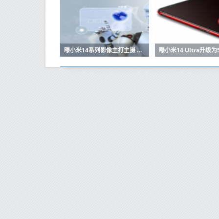
曝小米14系列影像主打主摄 堆叠很强 还有首发技术