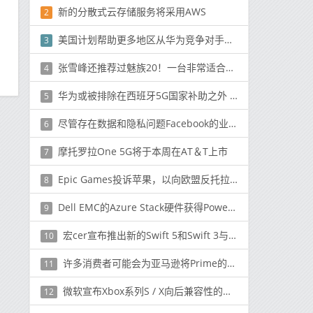
新的分散式云存储服务将采用AWS
2
美国计划帮助更多地区从华为竞争对手那里购买5G Gear
3
张雪峰还推荐过魅族20！一台非常适合大学生的手机
4
华为或被排除在西班牙5G国家补助之外 前者已上诉！
5
尽管存在数据和隐私问题Facebook的业务仍在继续发展
6
摩托罗拉One 5G将于本周在AT＆T上市
7
Epic Games投诉苹果，以向欧盟反托拉斯监督机构投诉
8
Dell EMC的Azure Stack硬件获得PowerEdge升级
9
宏cer宣布推出新的Swift 5和Swift 3与Intel Tiger Lake
10
许多消费者可能会为亚马逊将Prime的两天运送特权转换为一日交付的计划而欢呼
11
微软宣布Xbox系列S / X向后兼容性的详细信息
12