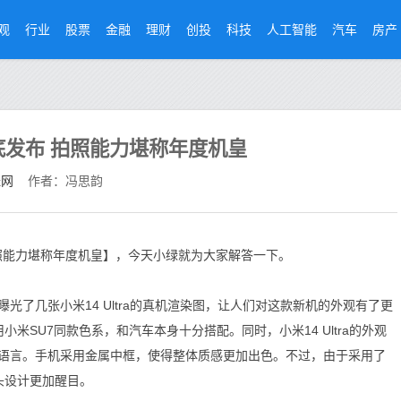
观
行业
股票
金融
理财
创投
科技
人工智能
汽车
房产
2月底发布 拍照能力堪称年度机皇
经网
作者：冯思韵
 拍照能力堪称年度机皇】，今天小绿就为大家解答一下。
几张小米14 Ultra的真机渲染图，让人们对这款新机的外观有了更
用小米SU7同款色系，和汽车本身十分搭配。同时，小米14 Ultra的外观
语言。手机采用金属中框，使得整体质感更加出色。不过，由于采用了
头设计更加醒目。