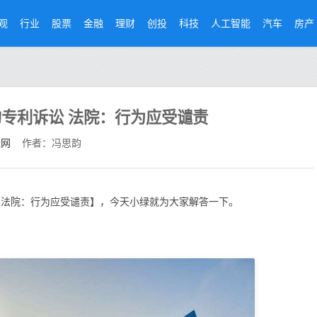
观
行业
股票
金融
理财
创投
科技
人工智能
汽车
房产
专利诉讼 法院：行为应受谴责
经网
作者：冯思韵
 法院：行为应受谴责】，今天小绿就为大家解答一下。