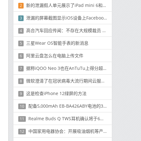
新的泄漏假人单元展示了iPad mini 6和iPad Pro型号的设计
2
泄漏的屏幕截图显示iOS设备上Facebook的暗模式
3
高合汽车回应传闻：不存在大规模裁员 岗位正持续招聘
4
三星Wear OS智能手表的新消息
5
阿里云盘怎么在电脑上传文件
6
据称iQOO Neo 3也在AnTuTu上得分超过600000
7
微软澄清了在冠状病毒大流行期间云服务使用量飞速增长的误导性说法
8
这是检查iPhone 12绿屏的方法
9
配备5,000mAh EB-BA426ABY电池的3C上出现了Galaxy A42 4G / 5G
10
Realme Buds Q TWS耳机确认将于6月25日在印度推出
11
中国家用电器协会：开展吸油烟机等产品碳足迹标准制定
12