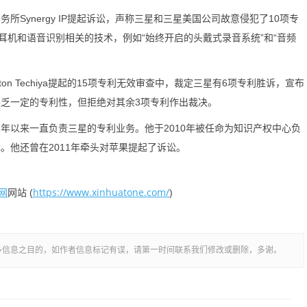
Synergy IP提起诉讼，声称三星和三星美国公司故意侵犯了10项专
机和语音识别相关的技术，例如“始终开启的头戴式录音系统”和“音频
 Techiya提起的15项专利无效审查中，裁定三星有6项专利胜诉，宣布
缺乏一定的专利性，但拒绝对其余3项专利作出裁决。
年以来一直负责三星的专利业务。他于2010年被任命为知识产权中心负
。他还曾在2011年牵头对苹果提起了诉讼。
网
https://www.xinhuatone.com/
网站 (
)
多信息之目的，如作者信息标记有误，请第一时间联系我们修改或删除，多谢。