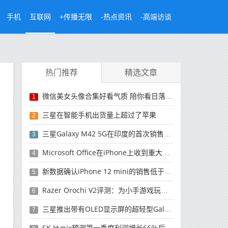
手机
互联网
+传播无限
-热点资讯
-高端访谈
热门推荐
精选文章
微信美女头像合集好看气质 陪你看日落的人比日落更浪漫
1
三星在智能手机出货量上超过了苹果
2
三星Galaxy M42 5G在印度的首次销售将于今晚开始
3
Microsoft Office在iPhone上收到重大更新
4
新数据确认iPhone 12 mini的销售低于预期
5
Razer Orochi V2评测：为小手游戏玩家设计的鼠标
6
三星推出带有OLED显示屏的超轻型Galaxy Book Pro和Galaxy Book Pro 360笔记本电脑
7
SK Hynix预测第一季度利润增长66％后，对芯片的需求将增强