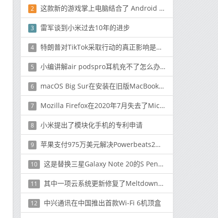
这款新的游戏掌上电脑结合了 Android 和 Switch 风格的设计
2
雷军谈到小米过去10年的进步
3
特朗普对TikTok采取行动的真正影响是什么？
4
小编讲解air podspro耳机充不了怎么办的解决方法
5
macOS Big Sur在安装在旧版MacBook机型时遇到问题
6
Mozilla Firefox在2020年7月失去了Microsoft Edge的市场份额
7
小米提出了模块化手机的专利申请
8
苹果支付975万美元解决Powerbeats2充电问题的诉讼
9
这是替换三星Galaxy Note 20的S Pen的价格
10
其中一项云系统更新修复了Meltdown和Spectre漏洞非常有效
11
中兴通讯在中国推出首款Wi-Fi 6机顶盒
12