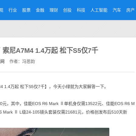
观
行业
股票
金融
理财
创投
科技
人工智能
汽车
房产
尼A7M4 1.4万起 松下S5仅7千
经网
作者：冯思韵
 1.4万起 松下S5仅7千】，今天小绿就为大家解答一下。
，其中，佳能EOS R6 Mark Ⅱ单机身仅需13522元、佳能EOS R6 M
6 Mark Ⅱ L级24-105镜头套装仅需21681元，价格创发布后510天新