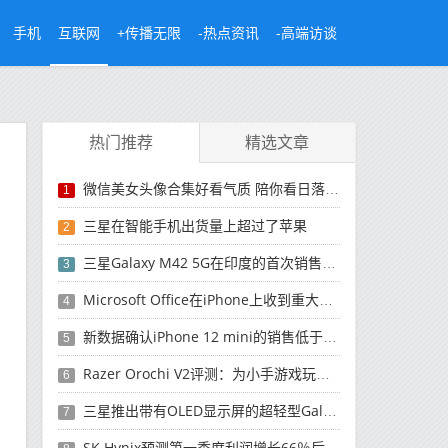
手机
互联网
+传播无限
-热点资讯
-高端访谈
热门推荐
精选文章
微信美女头像合集好看气质 陪你看日落的人比日落更浪漫
1
三星在智能手机出货量上超过了苹果
2
三星Galaxy M42 5G在印度的首次销售将于今晚开始
3
Microsoft Office在iPhone上收到重大更新
4
新数据确认iPhone 12 mini的销售低于预期
5
Razer Orochi V2评测：为小手游戏玩家设计的鼠标
6
三星推出带有OLED显示屏的超轻型Galaxy Book Pro和Galaxy Book Pro 360笔记本电脑
7
SK Hynix预测第一季度利润增长66％后，对芯片的需求将增强