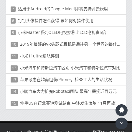
适用于Android的Google Meet即将支持背景模糊
7
钉钉头像挂件怎么获得 该如何对挂件使用
8
小米Master系列OLED电视据称比LCD电视贵5倍
9
2019年最好的VR头戴式耳机是通往另一个世界的最佳门户
10
小米11ultra续航评测
11
小米汽车和特斯拉汽车区别 小米汽车和特斯拉汽车对比
12
苹果考虑在越南组装iPhone，检查工人的生活状况
13
小鹏汽车大力扩充Robotaxi团队 最高年薪接近百万元
14
仰望U9在纽北赛道测试结束 中途发生爆胎 11月再战！
15