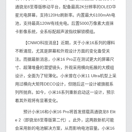
通骁龙8至尊版移动平台，配备最高2K分辨率的OLED华
星光电屏幕，支持120Hz刷新率。内置最大6100mAh电
池，支持最高120W有线充电。后置5000万像素大底徕
卡影像系统，全系标配超声波指纹解锁模组。
【CNMO科技消息】近期，关于小米16系列的爆料
不断涌现，尤其是屏幕和外观设计方面的变化备受关
注。而据最新消息，小米16 Pro正在测试更大的屏幕尺
寸、超薄堆叠的潜望镜头，外观采用横向拓展的大模组
设计，全面为了轻薄化。小米曾在小米11 Ultra机型上采
用过横向大矩阵DECO设计，但随后这一设计被旗舰系
列所抛弃。如今，小米16系列重新启动这一设计，预示
着其外观将有显著变化。
预计小米16和小米16 Pro将首发搭载高通骁龙8 Elit
e 2（即骁龙8至尊版第二代）。此外，这两款新机可能
会采用新的电池解决方案，从而影响电池容量。小米16