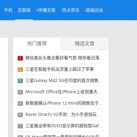
手机
互联网
+传播无限
-热点资讯
-高端访谈
热门推荐
精选文章
微信美女头像合集好看气质 陪你看日落的人比日落更浪漫
1
三星在智能手机出货量上超过了苹果
2
三星Galaxy M42 5G在印度的首次销售将于今晚开始
3
Microsoft Office在iPhone上收到重大更新
4
新数据确认iPhone 12 mini的销售低于预期
5
Razer Orochi V2评测：为小手游戏玩家设计的鼠标
6
三星推出带有OLED显示屏的超轻型Galaxy Book Pro和Galaxy Book Pro 360笔记本电脑
7
SK Hynix预测第一季度利润增长66％后，对芯片的需求将增强