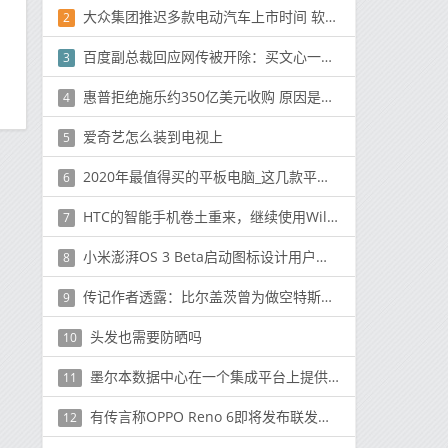
大众集团推迟多款电动汽车上市时间 软件难题成绊脚石
2
百度副总裁回应网传被开除：买文心一言年卡告诉你
3
惠普拒绝施乐约350亿美元收购 原因是什么？
4
爱奇艺怎么装到电视上
5
2020年最值得买的平板电脑_这几款平板电脑值得考虑
6
HTC的智能手机卷土重来，继续使用Wildfire E2
7
小米澎湃OS 3 Beta启动图标设计用户调研 优化美学设计
8
传记作者透露：比尔盖茨曾为做空特斯拉向马斯克道歉
9
头发也需要防晒吗
10
墨尔本数据中心在一个集成平台上提供SoftLayer的所有云服务
11
有传言称OPPO Reno 6即将发布联发科Dimensity 900 SoC
12