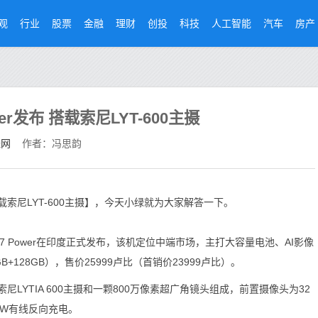
观
行业
股票
金融
理财
创投
科技
人工智能
汽车
房产
wer发布 搭载索尼LYT-600主摄
经网
作者：冯思韵
 搭载索尼LYT-600主摄】，今天小绿就为大家解答一下。
7 Power在印度正式发布，该机定位中端市场，主打大容量电池、AI影像
128GB），售价25999卢比（首销价23999卢比）。
素索尼LYTIA 600主摄和一颗800万像素超广角镜头组成，前置摄像头为32
和6W有线反向充电。