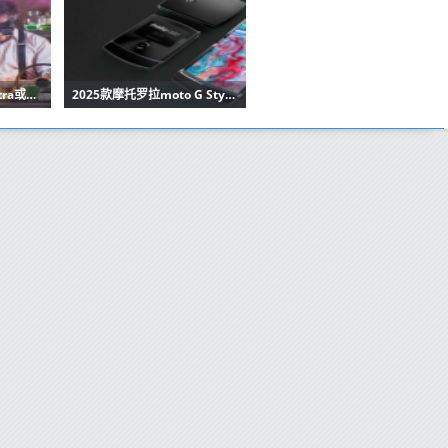
摩托罗拉moto X50 Ultra或推出F1联名款！价格有惊喜
2025款摩托罗拉moto G Stylus外观曝光 预计价格实惠