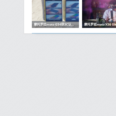
摩托罗拉moto G54获3C认证 最快本月发布 10W快充？