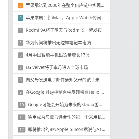
苹果承诺到2030年在整个供应链中实现碳中和
2
苹果本周：新iMac，Apple Watch传闻，iPhone 12发布传闻
3
Redmi 9A将于明天与Redmi 9一起发布
4
华为传闻将推出无边框笔记本电脑
5
4月中国智能手机出货量增长17％
6
LG Velvet将于本月进入全球市场
7
向父母发送电子邮件通知父母的孩子未经授权而购买了有关如何退款的产品
8
在Google Play控制台中发现带有Helio P22 SoC的HTC Wildfire E2
9
Google可能会开始为未来的Stadia游戏进行Beta测试
10
德甲成为与亚马逊合作的第一个采用机器学习的联盟
11
即将推出的8核Apple Silicon据说与A14X Bionic几乎相同
12