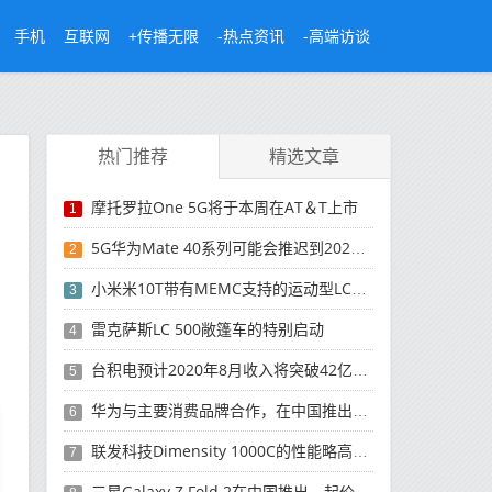
手机
互联网
+传播无限
-热点资讯
-高端访谈
热门推荐
精选文章
摩托罗拉One 5G将于本周在AT＆T上市
1
5G华为Mate 40系列可能会推迟到2021年
2
小米米10T带有MEMC支持的运动型LCD屏幕
3
雷克萨斯LC 500敞篷车的特别启动
4
台积电预计2020年8月收入将突破42亿美元，创历史新高
5
华为与主要消费品牌合作，在中国推出采用HarmonyOS 2.0的智能家居产品
6
联发科技Dimensity 1000C的性能略高于Snapdragon 765G
7
三星Galaxy Z Fold 2在中国推出，起价为16,999元