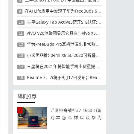
8
在AI Life应用中发现了华为FreeBuds Studio耳机
9
三星Galaxy Tab Active3蓝牙SIG认证; 发布可能快要结束了
10
ViVO V20渲染图显示它具有与vivo X50 Pro类似的后部设计
11
华为FreeBuds Pro耳机泄漏出非常熟悉的设计
12
小米优品推出Fimi X8 SE 2020可折叠无人机
13
三星将在2021年将智能手机出货量提高至3亿部
14
Realme 7、7i将于9月17日发布；Realme 7i的完整规格并导致泄漏
15
随机推荐
1
评测神舟战神Z7 1660 Ti游
戏本怎么样以及华为
MateBook 14笔记本如何