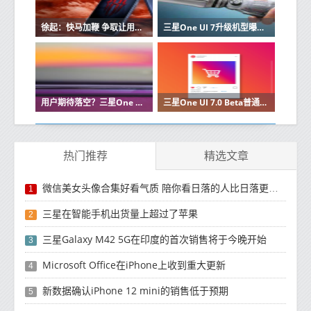
徐起：快马加鞭 争取让用户早日体验上realme UI 5.0
三星One UI 7升级机型曝光 S20系列及之前机型不再支持
用户期待落空？三星One UI 7测试版发布时间因故推迟
三星One UI 7.0 Beta普通用户也可参与 细节将晚些公布
热门推荐
精选文章
微信美女头像合集好看气质 陪你看日落的人比日落更浪漫
1
三星在智能手机出货量上超过了苹果
2
三星Galaxy M42 5G在印度的首次销售将于今晚开始
3
Microsoft Office在iPhone上收到重大更新
4
新数据确认iPhone 12 mini的销售低于预期
5