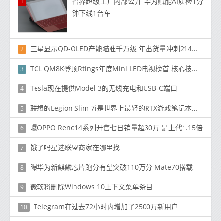
1
智界超级工厂内部公开 华为赋能AI质检1分
钟下线1台车
三星显示QD-OLED产能瞄准千万级 年出货量冲刺214万块
2
TCL QM8K登顶Rtings年度Mini LED电视榜首 核心技术指标全面领先索尼
3
Tesla现在提供Model 3的无线充电和USB-C端口
4
联想的Legion Slim 7i是世界上最轻的RTX游戏笔记本电脑
5
曝OPPO Reno14系列开售七日销量超30万 是上代1.15倍
6
饿了吗星选联盟商家在哪里找
7
曝华为新麒麟芯片跑分有望突破110万分 Mate70搭载
8
微软将删除Windows 10上下文菜单条目
9
Telegram在过去72小时内增加了2500万新用户
10