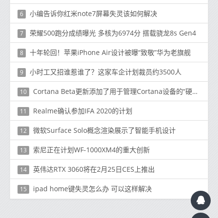
小编告诉你红米note7屏幕失灵该如何解决
6
荣耀500跑分成绩曝光 多核为6974分 搭载骁龙8s Gen4
7
十年轮回！苹果iPhone Air设计被曝“致敬”华为老旗舰
8
小时工又招谁惹谁了？这家车企计划裁员约3500人
9
Cortana Beta更新添加了用于管理Cortana设备的“硬件”部分
10
Realme确认参加IFA 2020的计划
11
微软Surface Solo概念渲染展示了智能手机设计
12
索尼正在计划WF-1000XM4的重大创新
13
英伟达RTX 3060将在2月25日CES上推出
14
ipad home键失灵怎么办 可以这样解决
15