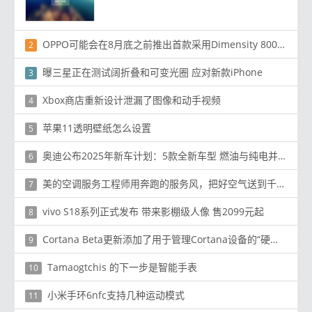
OPPO可能会在8月底之前推出首款采用Dimensity 800U技术的智能手机
2
曝三星正在测试阔折叠和可变光圈 应对新款iPhone
3
Xbox商店重新设计泄漏了图像和动手视频
4
苹果11透明壁纸怎么设置
5
奥迪公布2025年新车计划：5款全新车型 燃油与纯电并进
6
美的空调服务工程师用奔跑的服务风，把好空气送到千万家
7
vivo S18系列正式发布 带来影棚级人像 售2099元起
8
Cortana Beta更新添加了用于管理Cortana设备的“硬件”部分
9
Tamaogtchis 的下一步是智能手表
10
小米手环6nfc支持几种运动模式
11