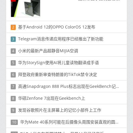
基于Android 12的OPPO ColorOS 12发布
2
Telegram消息传递应用程序已经推出了新功能
3
小米的最新产品超静音MIJIA空调
4
华为StorySign使用AI将儿童读物翻译成手语
5
拜登政府重新审查特朗普的TikTok禁令决定
6
高通Snapdragon 888 Plus标志出现在GeekBench记录中
7
华硕Zenfone 7出现在Geekbench上
8
发现谷歌照片在主屏幕上的记忆小部件上工作
9
华为Mate 40系列可能在后摄像头周围安装直观的圆形触摸显示屏
10