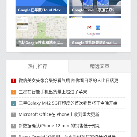
Google在年度Cloud Next会议的第二天推出了其AI工具
Google Pixel 3添加了双SIM卡和双待机支持
包括Google搜索和地图以及许多有关支付系统的公告
Google浏览器是继Gmail之后做出的最大改变了解其特殊功能
热门推荐
精选文章
微信美女头像合集好看气质 陪你看日落的人比日落更浪漫
1
三星在智能手机出货量上超过了苹果
2
三星Galaxy M42 5G在印度的首次销售将于今晚开始
3
Microsoft Office在iPhone上收到重大更新
4
新数据确认iPhone 12 mini的销售低于预期
5
Razer Orochi V2评测：为小手游戏玩家设计的鼠标