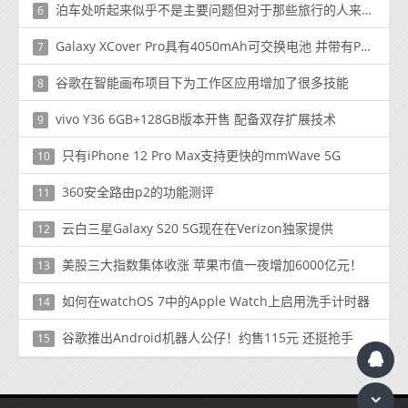
泊车处听起来似乎不是主要问题但对于那些旅行的人来说这是一个主要问题
6
Galaxy XCover Pro具有4050mAh可交换电池 并带有Pogo针脚基座
7
谷歌在智能画布项目下为工作区应用增加了很多技能
8
vivo Y36 6GB+128GB版本开售 配备双存扩展技术
9
只有iPhone 12 Pro Max支持更快的mmWave 5G
10
360安全路由p2的功能测评
11
云白三星Galaxy S20 5G现在在Verizon独家提供
12
美股三大指数集体收涨 苹果市值一夜增加6000亿元！
13
如何在watchOS 7中的Apple Watch上启用洗手计时器
14
谷歌推出Android机器人公仔！约售115元 还挺抢手
15