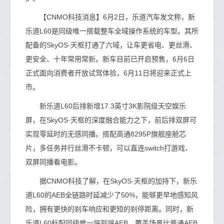
【CNMO科技消息】6月2日，乐道汽车发文称，新
乐道L60是同级唯一搭载整车全域操作系统的车型。其所
配备的SkyOS·天枢打通了六域，让车更省电、更丝滑、
更安全、十年常用常新。新车目前已开启预售，6月6日
正式面向消费者开放试驾体验，6月11日将迎来正式上
市。
新乐道L60后排新增17.3英寸3K影院级天空娱乐
屏，在SkyOS·天枢的深度融合能力之下，前后排双屏可
实现零延时的无感同播。搭配高通8295P旗舰座舱芯
片，多任务并行丝滑不卡顿，可以直连switch打游戏、
双屏同播看电影。
据CNMO科技了解，在SkyOS·天枢的加持下，新乐
道L60的AEB全链路时延减少了50%，能够更早地感知风
险，拥有更快的刹车响应和更短的刹停距离。同时，新
乐道L60标配同级唯一端到端AEB，覆盖场景比普通AEB