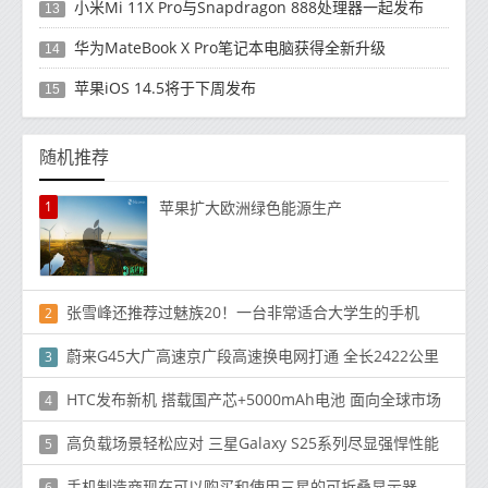
小米Mi 11X Pro与Snapdragon 888处理器一起发布
13
华为MateBook X Pro笔记本电脑获得全新升级
14
苹果iOS 14.5将于下周发布
15
随机推荐
1
苹果扩大欧洲绿色能源生产
张雪峰还推荐过魅族20！一台非常适合大学生的手机
2
蔚来G45大广高速京广段高速换电网打通 全长2422公里
3
HTC发布新机 搭载国产芯+5000mAh电池 面向全球市场
4
高负载场景轻松应对 三星Galaxy S25系列尽显强悍性能
5
手机制造商现在可以购买和使用三星的可折叠显示器
6