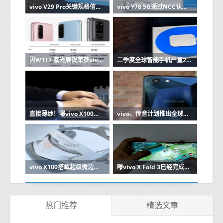
vivo V29 Pro关键规格信息曝光 或于今年6月份发布
vivo Y78 5G通过NCC认证 配备5000mAh电池+44W快充
因W117 紫光展锐荣获vivo颁发的“2022最佳创新奖”
二季度全球智能手机产量2.7亿支 传音挤下vivo跻身前五
直接薄纱！曝vivo X100系列长焦迎来史诗级大升级
vivo、传音计划推出全球首款卷轴屏手机 或明年亮相
vivo X100搭载超级微边直屏？最新爆料称依然是曲面屏
曝vivo X Fold 3已经完成开模！提前到明年一季度发布
热门推荐
精选文章