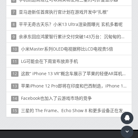
亚马逊新任首席执行官计划在游戏开发中“扎根”
7
平平无奇古天乐？小米13 Ultra渲染图曝光 玄机多着呢
8
余承东回应鸿蒙智行累计交付突破143万台：沉甸甸的半年答卷
9
小米Master系列OLED电视据称比LCD电视贵5倍
10
LG可能会在下周宣布放弃手机
11
这款“ iPhone 13 VR”概念车展示了苹果的轻便AR耳机和带有四摄像头，后备副显示屏的旗舰手机
12
苹果iPhone 12 Pro即将在印度和巴西制造，iPhone 12迷你电池容量揭晓
13
Facebook也加入了云游戏市场的竞争
14
三星的 The Frame、Echo Show 8 和更多设备正在发售
15