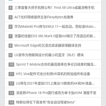
三季度鲁大师手机榜公布！Find X8 Ultra成最流畅手机
4
ACT光纤网络提供五张FlexyBytes充值券
5
华为Mate40 Pro将与EMUI 11一起启动，而标准Mate40将具有EMUI 10.x
6
泄露的佳能EOS M6 Mark II促销vid揭示了改造后的新型无反光镜
7
Microsoft Edge的沉浸式阅读器获得翻译支持
8
LG宣布为物联网设计的最小的蓝牙（BLE）模块
9
Sprint T-Mobile合并的最低赔率在争论日结束时触及华尔街
10
HTC Vive配件可充分利用VR耳机的附加组件和设备
11
LG将在2021年虚拟CES上推出10款新的4K和8K液晶电视
12
消息称iPhone 18 Pro国行或改为单卡加eSIM 港版不变
13
特斯拉将在下周发布“完全自动驾驶Beta”
14