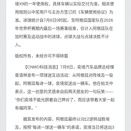
境X9的一年使用权，具体车辆以实际交付为准，相关使
用规则以中奖用户与主办方签订的《车辆使用协议》为
准。进球统计自7月8日0时起，至阿根廷国家队在2026
年世界杯赛期内最后一场赛事结束，仅计入阿根廷队在
加时赛及运动战中的进球，点球大战与点球决胜不计
入。
版权所有，未经许可不得转载
【CNMO科技消息】7月8日，奕境汽车品牌总经理
曾清林宣布一项球迷互动活动：从阿根廷对阵埃及一役
起，阿根廷每进一球，奕境就送出一辆车。他在帖文中
表示，这一创意的灵感来自前两天朋友的一句玩笑——
“你们奕境不能光顾着自己押对了，而应该带着大家一起
有福同享。”
据其发布的内容，阿根廷最终以3比2逆转战胜埃
及，按照"每进一球送一辆车"的承诺，奕境当日将送出3