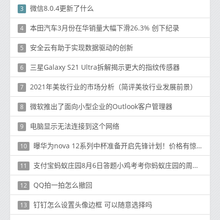
微信8.0.4更新了什么
3
本田汽车3月份在华销量大幅下滑26.3% 创下纪录
4
安全云有助于实现数据驱动的创新
5
三星Galaxy S21 Ultra拆解揭示更大的指纹传感器
6
2021年美妆行业的市场分析（简评美妆行业发展前景）
7
微软推出了面向小型企业的Outlook客户管理器
8
电脑显示无法连接到这个网络
9
曝华为nova 12系列中杯准备开启先锋计划！价格有惊喜
10
支付宝蚂蚁庄园8月6日答题小鸡考考你蚂蚁庄园的周年庆是在哪一天
11
QQ拍一拍怎么撤回
12
钉钉怎么设置头像边框 可以随意选择吗
13