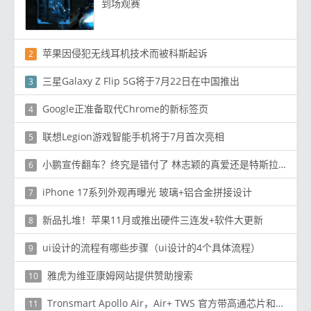
到场观赛
苹果因侵犯无线耳机技术而被科斯起诉
2
三星Galaxy Z Flip 5G将于7月22日在中国推出
3
Google正准备取代Chrome的新标签页
4
联想Legion游戏智能手机将于7月首次亮相
5
小鹏宣传翻车？终究是错付了 林志颖的真爱还是特斯拉！
6
iPhone 17系列外观再曝光 玻璃+铝合金拼接设计
7
新品扎堆！苹果11月或推出硬件三连发+软件大更新
8
ui设计的流程有哪些步骤（ui设计的4个具体流程）
9
雅虎为维亚康姆网站提供赞助搜索
10
Tronsmart Apollo Air，Air+ TWS 官方带高通芯片和六个麦克风
11