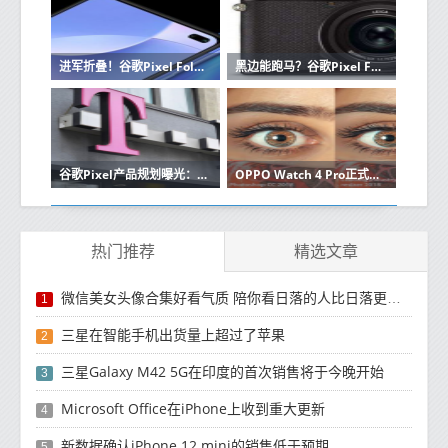
进军折叠！谷歌Pixel Fold正式发布 售价约1.25万元
黑边能跑马？谷歌Pixel Fold折叠机上手 约1.25万起
谷歌Pixel产品规划曝光：第二款折叠机或后年推出
OPPO Watch 4 Pro正式开售 续航最高达14天 2299元起
热门推荐
精选文章
微信美女头像合集好看气质 陪你看日落的人比日落更浪漫
1
三星在智能手机出货量上超过了苹果
2
三星Galaxy M42 5G在印度的首次销售将于今晚开始
3
Microsoft Office在iPhone上收到重大更新
4
新数据确认iPhone 12 mini的销售低于预期
5