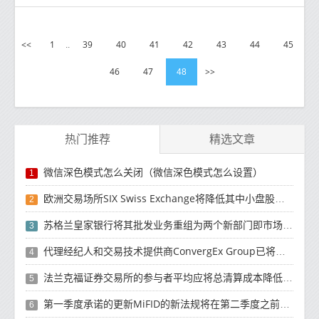
<<
1
39
40
41
42
43
44
45
..
46
47
>>
48
热门推荐
精选文章
微信深色模式怎么关闭（微信深色模式怎么设置）
1
欧洲交易场所SIX Swiss Exchange将降低其中小盘股交易费用
2
苏格兰皇家银行将其批发业务重组为两个新部门即市场和国际银行
3
代理经纪人和交易技术提供商ConvergEx Group已将其ADR Direct服务扩展至韩国
4
法兰克福证券交易所的参与者平均应将总清算成本降低约11%
5
第一季度承诺的更新MiFID的新法规将在第二季度之前发布
6