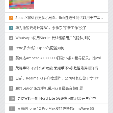
SpaceX将进行更多机载Starlink连通性测试以用于空军研究
2
华为撤销云与计算BG，余承东的“新工作”没了
3
WhatsApp使用Stories尝试缓解用户的隐私担忧
4
reno多少钱？Oppo的配置如何
5
英伟达Ampere A100 GPU打破16条AI世界纪录，比Volta V100快4.2倍
6
荣耀手环6有什么新功能 荣耀手环6参数性能评测详情
7
日前，Realme XT在印度爆炸，公司将其归咎于“外力”
8
联想Legion游戏手机采用业界最高音频配置
9
更便宜的一加 Nord Lite 5G设备可能已经在生产中
10
只有iPhone 12 Pro Max支持更快的mmWave 5G
11