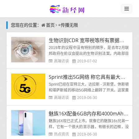
首页
+传播无限
您现在的位置：
生物识别CDR 宽带税等所有票据堪培拉都希望在2019年重新加热
2019年的议程中没有特别的顺序，是去年2月联
邦政府在前议会提出的生物识别法案。内政部目
前负责 运作 面部识别系统的中心枢纽，该系统将
高端访谈
2019-07-02
Sprint推出5G网络 称它具有最大的初始5G覆盖范围
Sprint已经在亚特兰大，达拉斯 - 沃斯堡，休斯顿
和堪萨斯城的移动5G网络上翻转了开关。这家黄
色航空公司称，它在发布当天获得了美国最大
高端访谈
2019-06-30
魅族16X配备6GB内存和4000mAh电池，起价245美元
魅族16X现已正式上市。就像它的魅族16s兄弟一
样，它有一个很大的显示器，有细长的边框，没
有缺口。具体来说，显示器是一块6 2英寸的Sup
热点资讯
2019-06-30
er