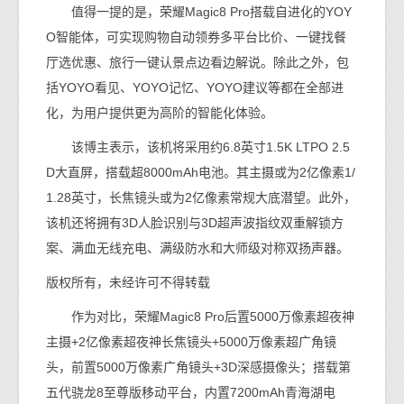
值得一提的是，荣耀Magic8 Pro搭载自进化的YOY
O智能体，可实现购物自动领券多平台比价、一键找餐
厅选优惠、旅行一键认景点边看边解说。除此之外，包
括YOYO看见、YOYO记忆、YOYO建议等都在全部进
化，为用户提供更为高阶的智能化体验。
该博主表示，该机将采用约6.8英寸1.5K LTPO 2.5
D大直屏，搭载超8000mAh电池。其主摄或为2亿像素1/
1.28英寸，长焦镜头或为2亿像素常规大底潜望。此外，
该机还将拥有3D人脸识别与3D超声波指纹双重解锁方
案、满血无线充电、满级防水和大师级对称双扬声器。
版权所有，未经许可不得转载
作为对比，荣耀Magic8 Pro后置5000万像素超夜神
主摄+2亿像素超夜神长焦镜头+5000万像素超广角镜
头，前置5000万像素广角镜头+3D深感摄像头；搭载第
五代骁龙8至尊版移动平台，内置7200mAh青海湖电