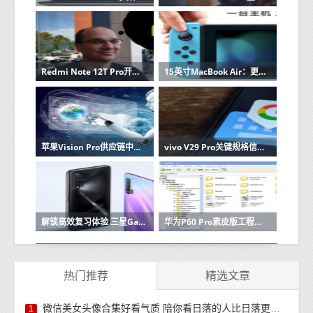
Redmi Note 12T Pro开售 年度LCD屏幕之光 1599元起
15英寸MacBook Air：更大的尺寸赋予它Pro级的生产力
苹果Vision Pro供应链中中国厂商超一半 立讯精密等在内
vivo V29 Pro关键规格信息曝光 或于今年6月份发布
解锁高效复习体验 三星Galaxy Buds2 Pro让期末季凝神静气
华为P60 Pro素皮版工程机曝光 灰黑配色高端感拉满
热门推荐
精选文章
微信美女头像合集好看气质 陪你看日落的人比日落更浪漫
1