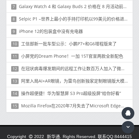
Galaxy Watch 4 和 Galaxy Buds 2 价格在 8 月活动前泄露
7
Selpic P1 –世界上最小的手持打印机以99美元的价格进入Indiegogo
8
iPhone 12的包装盒中没有充电器
9
工信部新一批车型公示：小鹏P7+和G6增程版来了
10
小屏党的Dream Phone！一加 15T官宣两款全新配色
11
在冠状病毒爆发期间的远程工作让数百万人加入了微软的团队
12
阿里入局AI+AR眼镜，为雷鸟创新独家定制眼镜版大模型
13
操作超便捷！华为智慧屏 S3 Pro超级投屏“给你好看”
14
Mozilla Firefox在2020年7月失去了Microsoft Edge的市场份额
15
新华通.
Copyright
2022
Rights Reserved. 联系QQ:8444415