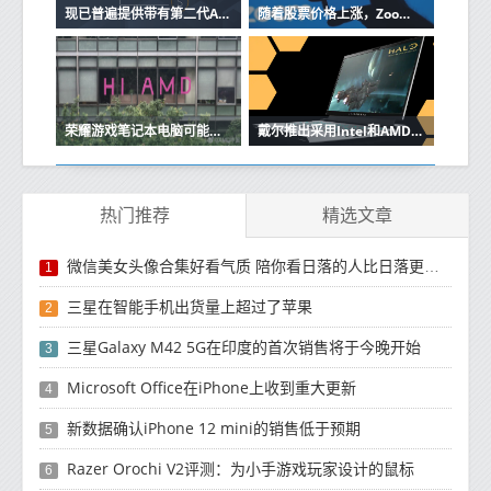
现已普遍提供带有第二代AMD EPYC处理器的Amazon EC2 C5a实例
随着股票价格上涨，Zoom现在比AMD和联合利华大得多
荣耀游戏笔记本电脑可能配备AMD芯片组
戴尔推出采用Intel和AMD处理器的新型G系列Alienware游戏笔记本电脑
热门推荐
精选文章
微信美女头像合集好看气质 陪你看日落的人比日落更浪漫
1
三星在智能手机出货量上超过了苹果
2
三星Galaxy M42 5G在印度的首次销售将于今晚开始
3
Microsoft Office在iPhone上收到重大更新
4
新数据确认iPhone 12 mini的销售低于预期
5
Razer Orochi V2评测：为小手游戏玩家设计的鼠标
6