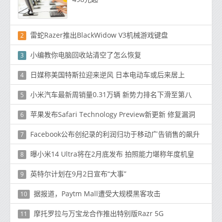
雷蛇Razer推出BlackWidow V3机械游戏键盘
2
小编教你电脑回收站清空了怎么恢复
3
日媒称美国特斯拉迎来逆风 日本电动车或后来居上
4
小米汽车最新周销量0.31万辆 新势力排名下滑至第八
5
苹果发布Safari Technology Preview新更新 修复漏洞
6
Facebook公布创纪录的利润归功于移动广告销售的飙升
7
曝小米14 Ultra将在2月底发布 拍照能力堪称年度机皇
8
英特尔计划在9月2日宣布“大事”
9
据报道，Paytm Mall遭受大规模黑客攻击
10
摩托罗拉与万宝龙合作推出特别版Razr 5G
11