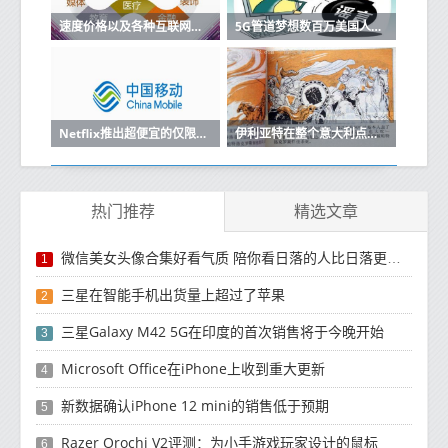
速度价格以及各种互联网服务的优缺点
5G管道梦想数百万美国人仍然缺乏宽带
Netflix推出超便宜的仅限移动订阅
伊利亚特在整个意大利点燃了500多个天线就在那里
热门推荐
精选文章
微信美女头像合集好看气质 陪你看日落的人比日落更浪漫
1
三星在智能手机出货量上超过了苹果
2
三星Galaxy M42 5G在印度的首次销售将于今晚开始
3
Microsoft Office在iPhone上收到重大更新
4
新数据确认iPhone 12 mini的销售低于预期
5
Razer Orochi V2评测：为小手游戏玩家设计的鼠标
6