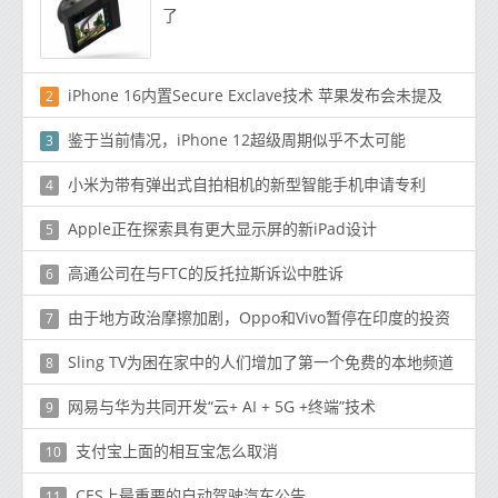
了
iPhone 16内置Secure Exclave技术 苹果发布会未提及
2
鉴于当前情况，iPhone 12超级周期似乎不太可能
3
小米为带有弹出式自拍相机的新型智能手机申请专利
4
Apple正在探索具有更大显示屏的新iPad设计
5
高通公司在与FTC的反托拉斯诉讼中胜诉
6
由于地方政治摩擦加剧，Opp​​o和Vivo暂停在印度的投资
7
Sling TV为困在家中的人们增加了第一个免费的本地频道
8
网易与华为共同开发“云+ AI + 5G +终端”技术
9
支付宝上面的相互宝怎么取消
10
CES上最重要的自动驾驶汽车公告
11