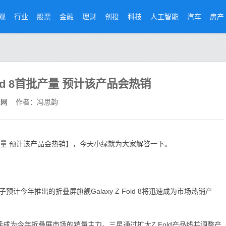
观
行业
股票
金融
理财
创投
科技
人工智能
汽车
房产
Fold 8首批产量 预计该产品会热销
经网
作者：冯思韵
8首批产量 预计该产品会热销】，今天小绿就为大家解答一下。
年推出的折叠屏旗舰Galaxy Z Fold 8将迅速成为市场热销产
预计将继续成为今年折叠屏市场的销量主力。三星通过扩大Z Fold产品线并调整产