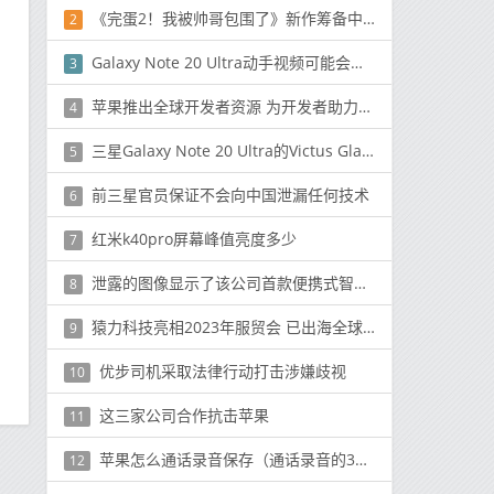
《完蛋2！我被帅哥包围了》新作筹备中 针对女性市场
2
Galaxy Note 20 Ultra动手视频可能会让您产生冲突
3
苹果推出全球开发者资源 为开发者助力提升app体验
4
三星Galaxy Note 20 Ultra的Victus Glass在跌落测试中显示出令人印象深刻的结果
5
前三星官员保证不会向中国泄漏任何技术
6
红米k40pro屏幕峰值亮度多少
7
泄露的图像显示了该公司首款便携式智能扬声器SONOS MOVE
8
猿力科技亮相2023年服贸会 已出海全球超过100个国家
9
优步司机采取法律行动打击涉嫌歧视
10
这三家公司合作抗击苹果
11
苹果怎么通话录音保存（通话录音的3种方法）
12