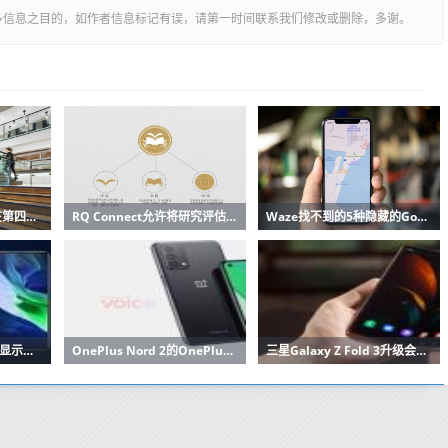
多信息之目的，如作者信息标记有误，请第一时间联系我们修改或删除，多谢。
Fidessa LatentZero在第四届年度客户会议上聚集了客户
RQ Connect允许将研究评估数据传输到Instinet的佣金管理平台Plazma
Waze找不到的5种隐藏的Google Maps功能
带有Helio G95、90Hz显示屏的Infinix Note 10 Pro和带有Helio G85的Infinix Note 10的价格，规格
OnePlus Nord 2的OnePlus Denniz（DN2101）已通过印度的BIS认证
三星Galaxy Z Fold 3升级会让我永远抛弃单屏手机