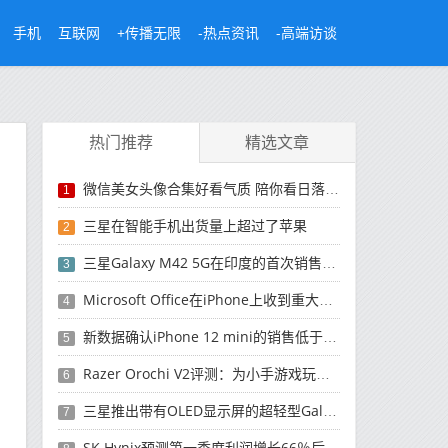
手机
互联网
+传播无限
-热点资讯
-高端访谈
热门推荐
精选文章
微信美女头像合集好看气质 陪你看日落的人比日落更浪漫
1
三星在智能手机出货量上超过了苹果
2
三星Galaxy M42 5G在印度的首次销售将于今晚开始
3
Microsoft Office在iPhone上收到重大更新
4
新数据确认iPhone 12 mini的销售低于预期
5
Razer Orochi V2评测：为小手游戏玩家设计的鼠标
6
三星推出带有OLED显示屏的超轻型Galaxy Book Pro和Galaxy Book Pro 360笔记本电脑
7
SK Hynix预测第一季度利润增长66％后，对芯片的需求将增强